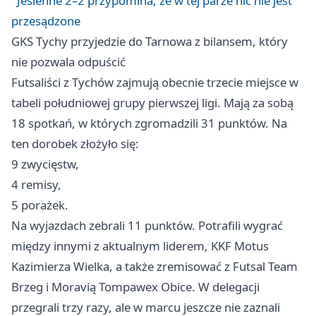
Jesienne 2–2 przypomina, że w tej parze nic nie jest
przesądzone
GKS Tychy przyjedzie do Tarnowa z bilansem, który
nie pozwala odpuścić
Futsaliści z Tychów zajmują obecnie trzecie miejsce w
tabeli południowej grupy pierwszej ligi. Mają za sobą
18 spotkań, w których zgromadzili 31 punktów. Na
ten dorobek złożyło się:
9 zwycięstw,
4 remisy,
5 porażek.
Na wyjazdach zebrali 11 punktów. Potrafili wygrać
między innymi z aktualnym liderem, KKF Motus
Kazimierza Wielka, a także zremisować z Futsal Team
Brzeg i Moravią Tompawex Obice. W delegacji
przegrali trzy razy, ale w marcu jeszcze nie zaznali