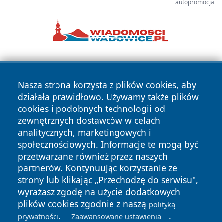
autopromocja
Nasza strona korzysta z plików cookies, aby
działała prawidłowo. Używamy także plików
cookies i podobnych technologii od
zewnętrznych dostawców w celach
Copyright © 2026 wrotatarnowa.pl Wszystkie prawa
analitycznych, marketingowych i
zastrzeżone.
społecznościowych. Informacje te mogą być
przetwarzane również przez naszych
partnerów. Kontynuując korzystanie ze
Polityka
Polityka
News
Autorzy
strony lub klikając „Przechodzę do serwisu",
Prywatności
Cookies
wyrażasz zgodę na użycie dodatkowych
plików cookies zgodnie z naszą
polityką
.
.
prywatności
Zaawansowane ustawienia