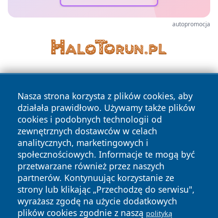
autopromocja
Nasza strona korzysta z plików cookies, aby
działała prawidłowo. Używamy także plików
cookies i podobnych technologii od
zewnętrznych dostawców w celach
Copyright © 2026 wrotatarnowa.pl Wszystkie prawa
analitycznych, marketingowych i
zastrzeżone.
społecznościowych. Informacje te mogą być
przetwarzane również przez naszych
partnerów. Kontynuując korzystanie ze
Polityka
Polityka
News
Autorzy
strony lub klikając „Przechodzę do serwisu",
Prywatności
Cookies
wyrażasz zgodę na użycie dodatkowych
plików cookies zgodnie z naszą
polityką