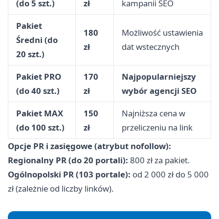
(do 5 szt.)
zł
kampanii SEO
Pakiet
180
Możliwość ustawienia
Średni (do
zł
dat wstecznych
20 szt.)
Pakiet PRO
170
Najpopularniejszy
(do 40 szt.)
zł
wybór agencji SEO
Pakiet MAX
150
Najniższa cena w
(do 100 szt.)
zł
przeliczeniu na link
Opcje PR i zasięgowe (atrybut nofollow):
Regionalny PR (do 20 portali):
800 zł za pakiet.
Ogólnopolski PR (103 portale):
od 2 000 zł do 5 000
zł (zależnie od liczby linków).