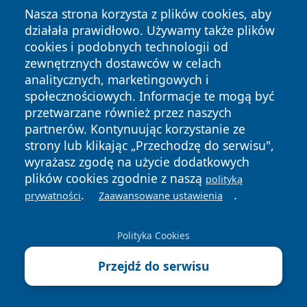
lokalnych mieszkańców Tarnowie.
Nasza strona korzysta z plików cookies, aby
działała prawidłowo. Używamy także plików
cookies i podobnych technologii od
zewnętrznych dostawców w celach
Copyright © 2026 wrotatarnowa.pl Wszystkie prawa
analitycznych, marketingowych i
zastrzeżone.
społecznościowych. Informacje te mogą być
przetwarzane również przez naszych
partnerów. Kontynuując korzystanie ze
Polityka
Polityka
News
Autorzy
strony lub klikając „Przechodzę do serwisu",
Prywatności
Cookies
wyrażasz zgodę na użycie dodatkowych
plików cookies zgodnie z naszą
polityką
.
.
prywatności
Zaawansowane ustawienia
Polityka Cookies
Przejdź do serwisu