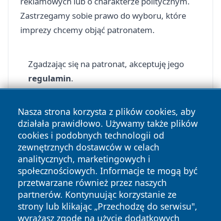
reklamowych lub o charakterze politycznym.
Zastrzegamy sobie prawo do wyboru, które
imprezy chcemy objąć patronatem.
Zgadzając się na patronat, akceptuję jego
regulamin
.
Nasza strona korzysta z plików cookies, aby
działała prawidłowo. Używamy także plików
cookies i podobnych technologii od
zewnętrznych dostawców w celach
Copyright © 2026 wrotatarnowa.pl Wszystkie prawa
analitycznych, marketingowych i
zastrzeżone.
społecznościowych. Informacje te mogą być
przetwarzane również przez naszych
partnerów. Kontynuując korzystanie ze
Polityka
Polityka
News
Autorzy
strony lub klikając „Przechodzę do serwisu",
Prywatności
Cookies
wyrażasz zgodę na użycie dodatkowych