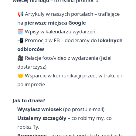
więcej niż logo
– to realna promocja:
📢 Artykuły w naszych portalach – trafiające
na
pierwsze miejsca Google
🗓 Wpisy w kalendarzu wydarzeń
📲 Promocja w FB – docieramy do
lokalnych
odbiorców
🎥 Relacje foto/video z wydarzenia (jeżeli
dostarczysz)
🤝 Wsparcie w komunikacji przed, w trakcie i
po imprezie
Jak to działa?
Wysyłasz wniosek
(po prostu e-mail)
Ustalamy szczegóły
– co robimy my, co
robisz Ty.
Promujemy
– w naszych portalach, mediach