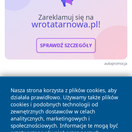
Zareklamuj się na
wrotatarnowa.pl!
SPRAWDŹ SZCZEGÓŁY
autopromocja
Nasza strona korzysta z plików cookies, aby
działała prawidłowo. Używamy także plików
cookies i podobnych technologii od
zewnętrznych dostawców w celach
Copyright © 2026 wrotatarnowa.pl Wszystkie prawa
analitycznych, marketingowych i
zastrzeżone.
społecznościowych. Informacje te mogą być