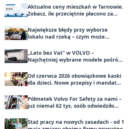
Aktualne ceny mieszkań w Tarnowie.
Zobacz, ile przeciętnie płacono za
metr nieruchomości do końca lipca
2026
Największe błędy przy wyborze
lokalu nad rzeką – czym może
rozczarować restauracja w Krakowie
na Bulwarach Wiślanych?
„Lato bez Vat” w VOLVO –
Najchętniej wybrane modele pośród
marek premium w Polsce, teraz
korzystniej o wartość większą niż VAT
Od czerwca 2026 obowiązkowe kaski
dla dzieci. Nowe przepisy i mandat
100 zł
Półmetek Volvo For Safety za nami –
już niemal 62 tys. osób odwiedziło
miasteczko bezpieczeństwa
Staż pracy na nowych zasadach - od 1
maja zmiany obejmą firmy prywatne