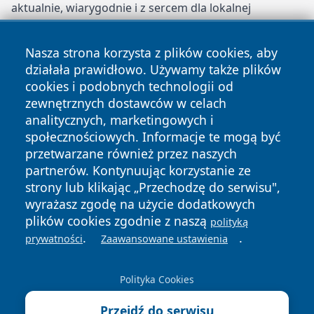
aktualnie, wiarygodnie i z sercem dla lokalnej
społeczności. Dołącz do naszych stałych czytelników i
bądź na bieżąco z Tarnowem!
Nasza strona korzysta z plików cookies, aby
działała prawidłowo. Używamy także plików
wrotatarnowa.pl – Twoje miejskie oko i ucho!
cookies i podobnych technologii od
Copyright © 2026 wrotatarnowa.pl Wszystkie prawa
zewnętrznych dostawców w celach
zastrzeżone.
analitycznych, marketingowych i
społecznościowych. Informacje te mogą być
przetwarzane również przez naszych
Polityka
Polityka
News
Autorzy
partnerów. Kontynuując korzystanie ze
Prywatności
Cookies
strony lub klikając „Przechodzę do serwisu",
wyrażasz zgodę na użycie dodatkowych
plików cookies zgodnie z naszą
polityką
.
.
prywatności
Zaawansowane ustawienia
Polityka Cookies
Przejdź do serwisu