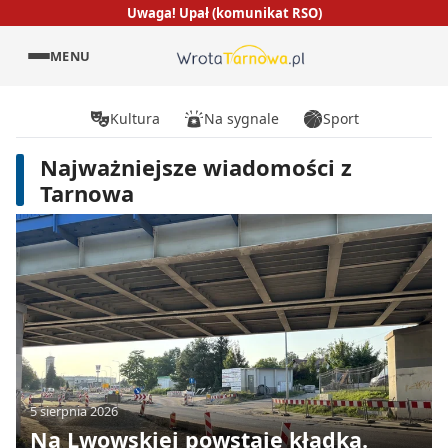
Uwaga! Upał (komunikat RSO)
MENU
Kultura
Na sygnale
Sport
Najważniejsze wiadomości z
Tarnowa
5 sierpnia 2026
Na Lwowskiej powstaje kładka.