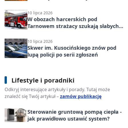
wygrania 5 tys. zł
10 lipca 2026
W obozach harcerskich pod
Tarnowem strażacy szukają słabych
punktów
10 lipca 2026
Skwer im. Kusocińskiego znów pod
lupą policji po serii zgłoszeń
Lifestyle i poradniki
Jaką płytę OSB wybrać? Rodzaje,
Odkryj interesujące artykuły i porady. Tutaj może
zastosowanie i właściwości
znaleźć się Twój artykuł –
zamów publikację
Sterowanie gruntową pompą ciepła -
jak prawidłowo ustawić system?