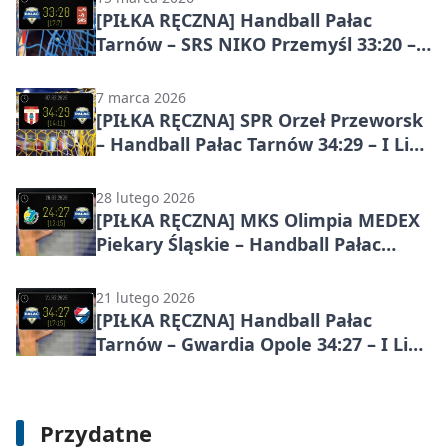
[PIŁKA RĘCZNA] Handball Pałac
Tarnów – SRS NIKO Przemyśl 33:20 – I
Liga Mężczyzn (Grupa D), kolejka 20
7 marca 2026
[PIŁKA RĘCZNA] SPR Orzeł Przeworsk
– Handball Pałac Tarnów 34:29 – I Liga
Mężczyzn (Grupa D), kolejka 19
28 lutego 2026
[PIŁKA RĘCZNA] MKS Olimpia MEDEX
Piekary Śląskie – Handball Pałac
Tarnów 24:27 – emocje w I Lidze
Mężczyzn (Grupa D), kolejka 18
21 lutego 2026
[PIŁKA RĘCZNA] Handball Pałac
Tarnów – Gwardia Opole 34:27 – I Liga
Mężczyzn (Grupa D), kolejka 17 –
Tarnów umacnia pozycję w górnej
części tabeli
Starostwo Powiatowe w Tarnowie -
Przydatne