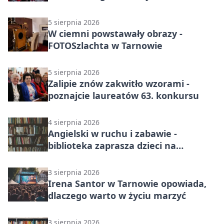
dziedzictwo
5 sierpnia 2026
W ciemni powstawały obrazy -
FOTOSzlachta w Tarnowie
5 sierpnia 2026
Zalipie znów zakwitło wzorami -
poznajcie laureatów 63. konkursu
4 sierpnia 2026
Angielski w ruchu i zabawie -
biblioteka zaprasza dzieci na
wakacyjne zajęcia
3 sierpnia 2026
Irena Santor w Tarnowie opowiada,
dlaczego warto w życiu marzyć
3 sierpnia 2026