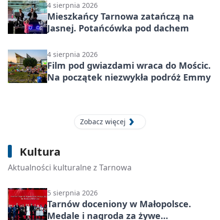
4 sierpnia 2026
Mieszkańcy Tarnowa zatańczą na
Jasnej. Potańcówka pod dachem
4 sierpnia 2026
Film pod gwiazdami wraca do Mościc.
Na początek niezwykła podróż Emmy
Zobacz więcej
5 sierpnia 2026
Kultura
Kazimierz Kurczab zostaje na dłużej w
Muzeum Ziemi Tarnowskiej.
Aktualności kulturalne z Tarnowa
5 sierpnia 2026
Tarnów doceniony w Małopolsce.
Medale i nagroda za żywe