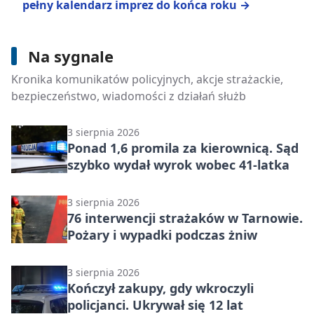
pełny kalendarz imprez do końca roku →
Na sygnale
4 sierpnia 2026
Trzy pociski z II wojny światowej
Kronika komunikatów policyjnych, akcje strażackie,
znaleziono w Białej. Wezwano saperów
bezpieczeństwo, wiadomości z działań służb
3 sierpnia 2026
Ponad 1,6 promila za kierownicą. Sąd
szybko wydał wyrok wobec 41-latka
3 sierpnia 2026
76 interwencji strażaków w Tarnowie.
Pożary i wypadki podczas żniw
3 sierpnia 2026
Kończył zakupy, gdy wkroczyli
policjanci. Ukrywał się 12 lat