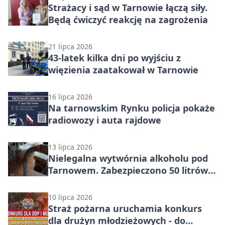
Strażacy i sąd w Tarnowie łączą siły.
Będą ćwiczyć reakcję na zagrożenia
21 lipca 2026
43-latek kilka dni po wyjściu z
więzienia zaatakował w Tarnowie
16 lipca 2026
Na tarnowskim Rynku policja pokaże
radiowozy i auta rajdowe
13 lipca 2026
Nielegalna wytwórnia alkoholu pod
Tarnowem. Zabezpieczono 50 litrów
trunku
10 lipca 2026
Straż pożarna uruchamia konkurs
dla drużyn młodzieżowych - do