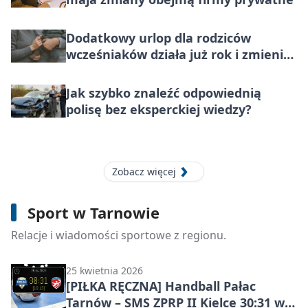
Dodatkowy urlop dla rodziców
wcześniaków działa już rok i zmienia
codzienność rodzin
Jak szybko znaleźć odpowiednią
polisę bez eksperckiej wiedzy?
Zobacz więcej
3 maja 2026
[PIŁKA RĘCZNA] Handball Pałac
Sport w Tarnowie
Tarnów – SPR Grunwald Ruda Śląska
33:27 w 25. kolejce I Ligi Mężczyzn
Relacje i wiadomości sportowe z regionu.
(Grupa D) – tarnowianie dopięli swego
u siebie
25 kwietnia 2026
[PIŁKA RĘCZNA] Handball Pałac
Tarnów – SMS ZPRP II Kielce 30:31 w I