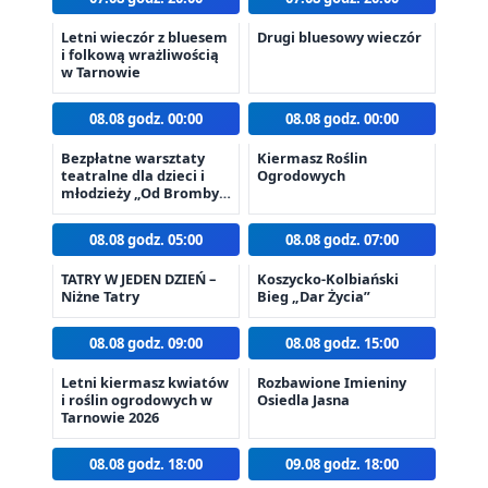
Letni wieczór z bluesem
Drugi bluesowy wieczór
i folkową wrażliwością
w Tarnowie
08.08 godz. 00:00
08.08 godz. 00:00
Bezpłatne warsztaty
Kiermasz Roślin
teatralne dla dzieci i
Ogrodowych
młodzieży „Od Bromby
do Syntezy”
08.08 godz. 05:00
08.08 godz. 07:00
TATRY W JEDEN DZIEŃ –
Koszycko-Kolbiański
Niżne Tatry
Bieg „Dar Życia”
08.08 godz. 09:00
08.08 godz. 15:00
Letni kiermasz kwiatów
Rozbawione Imieniny
i roślin ogrodowych w
Osiedla Jasna
Tarnowie 2026
08.08 godz. 18:00
09.08 godz. 18:00