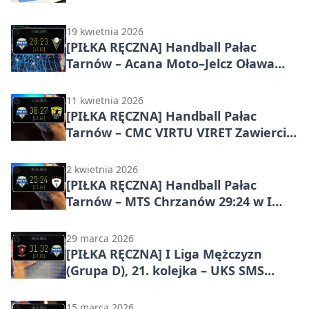
Lidze Mężczyzn (Grupa D) –
minimalna porażka tarnowian u
19 kwietnia 2026
siebie
[PIŁKA RĘCZNA] Handball Pałac
Tarnów – Acana Moto–Jelcz Oława
28:23 w I Lidze Mężczyzn (Grupa D) –
gospodarze dopisują kolejne punkty
11 kwietnia 2026
w Tarnowie
[PIŁKA RĘCZNA] Handball Pałac
Tarnów – CMC VIRTU VIRET Zawiercie
30:27 w I Lidze Mężczyzn (Grupa D) –
ważne zwycięstwo gospodarzy w 22.
2 kwietnia 2026
kolejce
[PIŁKA RĘCZNA] Handball Pałac
Tarnów – MTS Chrzanów 29:24 w I
Lidze Mężczyzn (Grupa D) – ważne
zwycięstwo tarnowian w 26. kolejce
29 marca 2026
[PIŁKA RĘCZNA] I Liga Mężczyzn
(Grupa D), 21. kolejka – UKS SMS
Wybicki Kielce – Handball Pałac
Tarnów 31:32
15 marca 2026