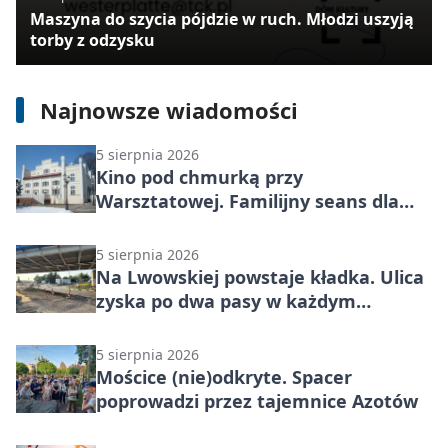
Maszyna do szycia pójdzie w ruch. Młodzi uszyją
torby z odzysku
5 sierpnia 2026
Maszyna do szycia pójdzie w ruch.
Młodzi uszyją torby z odzysku
Najnowsze wiadomości
5 sierpnia 2026
Kino pod chmurką przy
Warsztatowej. Familijny seans dla
mieszkańców
5 sierpnia 2026
Na Lwowskiej powstaje kładka. Ulica
zyska po dwa pasy w każdym
kierunku
5 sierpnia 2026
Mościce (nie)odkryte. Spacer
poprowadzi przez tajemnice Azotów