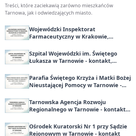
kontakt, godziny, wydziały i sprawy do
Treści, które zaciekawią zarówno mieszkańców
załatwienia
Tarnowa, jak i odwiedzających miasto.
Wojewódzki Inspektorat
Farmaceutyczny w Krakowie,
Delegatura w Tarnowie - kontakt i
dojazd
Szpital Wojewódzki im. Świętego
Łukasza w Tarnowie - kontakt,
oddziały, rejestracja
Parafia Świętego Krzyża i Matki Bożej
Nieustającej Pomocy w Tarnowie -
msze, kancelaria, sakramenty
Tarnowska Agencja Rozwoju
Regionalnego w Tarnowie - kontakt i
godziny
Ośrodek Kuratorski Nr 1 przy Sądzie
Rejonowym w Tarnowie - kontakt