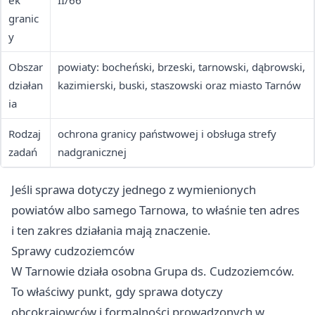
ek
II/66
granic
y
Obszar
powiaty: bocheński, brzeski, tarnowski, dąbrowski,
działan
kazimierski, buski, staszowski oraz miasto Tarnów
ia
Rodzaj
ochrona granicy państwowej i obsługa strefy
zadań
nadgranicznej
Jeśli sprawa dotyczy jednego z wymienionych
powiatów albo samego Tarnowa, to właśnie ten adres
i ten zakres działania mają znaczenie.
Sprawy cudzoziemców
W Tarnowie działa osobna Grupa ds. Cudzoziemców.
To właściwy punkt, gdy sprawa dotyczy
obcokrajowców i formalności prowadzonych w