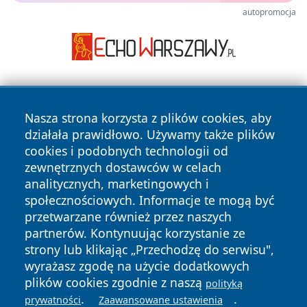
autopromocja
Nasza strona korzysta z plików cookies, aby
działała prawidłowo. Używamy także plików
cookies i podobnych technologii od
zewnętrznych dostawców w celach
Copyright © 2026 wrotatarnowa.pl Wszystkie prawa
analitycznych, marketingowych i
zastrzeżone.
społecznościowych. Informacje te mogą być
przetwarzane również przez naszych
partnerów. Kontynuując korzystanie ze
Polityka
Polityka
News
Autorzy
strony lub klikając „Przechodzę do serwisu",
Prywatności
Cookies
wyrażasz zgodę na użycie dodatkowych
plików cookies zgodnie z naszą
polityką
.
.
prywatności
Zaawansowane ustawienia