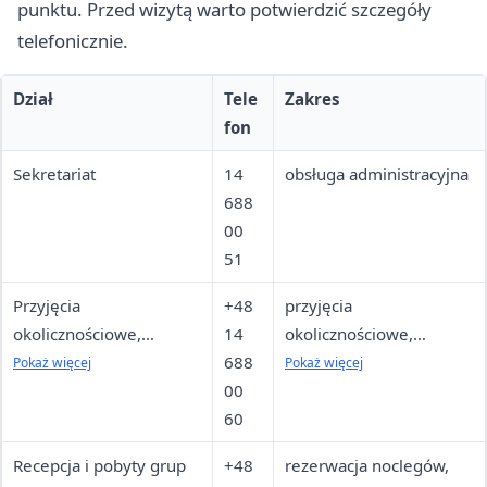
punktu. Przed wizytą warto potwierdzić szczegóły
telefonicznie.
Dział
Tele
Zakres
fon
Sekretariat
14
obsługa administracyjna
688
00
51
Przyjęcia
+48
przyjęcia
okolicznościowe,
14
okolicznościowe,
catering, rezerwacje sal
688
catering, rezerwacje sal
Pokaż więcej
Pokaż więcej
konferencyjnych
00
konferencyjnych
60
Recepcja i pobyty grup
+48
rezerwacja noclegów,