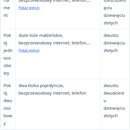
rta
bezprzewodowy internet, telefon,
sześćdziesi
me
telewizor, lodówka, zestaw
ęciu
Pokaż więcej
nt
kosmetyków, ręczniki, system
dziewięciu
przyzywowy
złotych
Pok
duże łoże małżeńskie,
dwustu
ój
bezprzewodowy internet, telefon,
dziewięciu
jedn
telewizor, ręczniki
złotych
Pokaż więcej
oos
obo
wy
Pok
dwa łóżka pojedyncze,
dwustu
ój
bezprzewodowy internet, telefon
dwudziest
dwu
u
oso
dziewięciu
bow
złotych
y