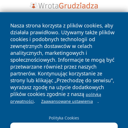
Nasza strona korzysta z plików cookies, aby
działała prawidłowo. Używamy także plików
cookies i podobnych technologii od
zewnętrznych dostawców w celach
analitycznych, marketingowych i
Copyright © 2026 wrotatarnowa.pl Wszystkie prawa
społecznościowych. Informacje te mogą być
zastrzeżone.
przetwarzane również przez naszych
partnerów. Kontynuując korzystanie ze
strony lub klikając „Przechodzę do serwisu",
Polityka
Polityka
News
Autorzy
wyrażasz zgodę na użycie dodatkowych
Prywatności
Cookies
plików cookies zgodnie z naszą
polityką
.
.
prywatności
Zaawansowane ustawienia
Polityka Cookies