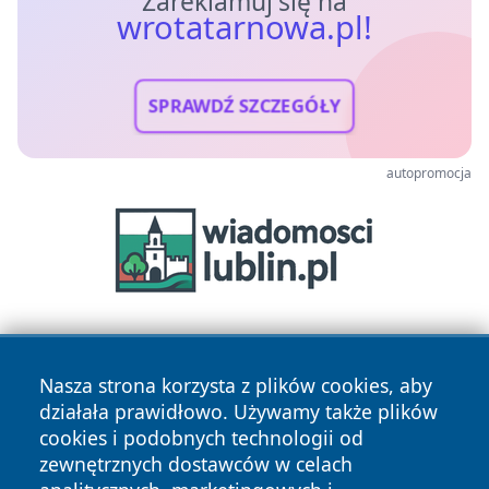
Zareklamuj się na
wrotatarnowa.pl!
SPRAWDŹ SZCZEGÓŁY
autopromocja
Nasza strona korzysta z plików cookies, aby
działała prawidłowo. Używamy także plików
cookies i podobnych technologii od
zewnętrznych dostawców w celach
Copyright © 2026 wrotatarnowa.pl Wszystkie prawa