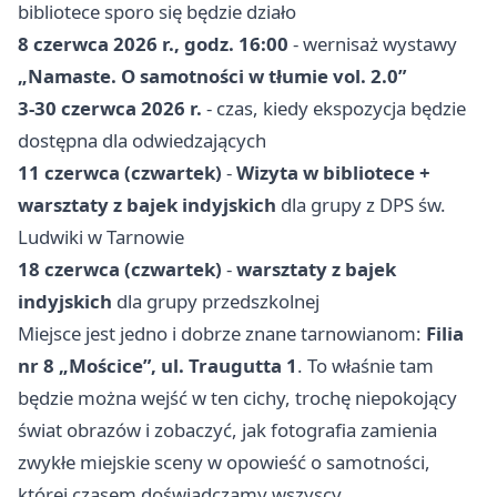
bibliotece sporo się będzie działo
8 czerwca 2026 r., godz. 16:00
- wernisaż wystawy
„Namaste. O samotności w tłumie vol. 2.0”
3-30 czerwca 2026 r.
- czas, kiedy ekspozycja będzie
dostępna dla odwiedzających
11 czerwca (czwartek)
-
Wizyta w bibliotece +
warsztaty z bajek indyjskich
dla grupy z DPS św.
Ludwiki w Tarnowie
18 czerwca (czwartek)
-
warsztaty z bajek
indyjskich
dla grupy przedszkolnej
Miejsce jest jedno i dobrze znane tarnowianom:
Filia
nr 8 „Mościce”, ul. Traugutta 1
. To właśnie tam
będzie można wejść w ten cichy, trochę niepokojący
świat obrazów i zobaczyć, jak fotografia zamienia
zwykłe miejskie sceny w opowieść o samotności,
której czasem doświadczamy wszyscy.