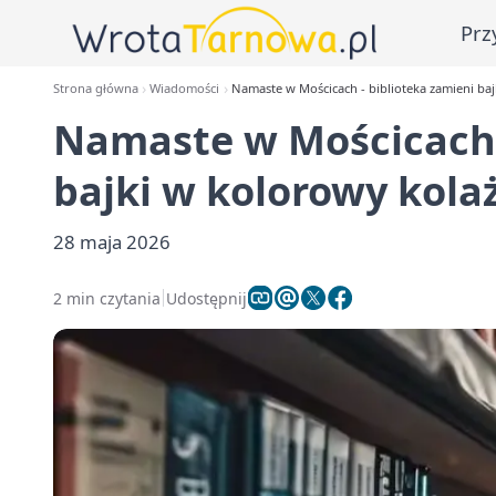
Prz
Strona główna
Wiadomości
Namaste w Mościcach - biblioteka zamieni baj
Namaste w Mościcach 
bajki w kolorowy kola
28 maja 2026
2 min czytania
Udostępnij