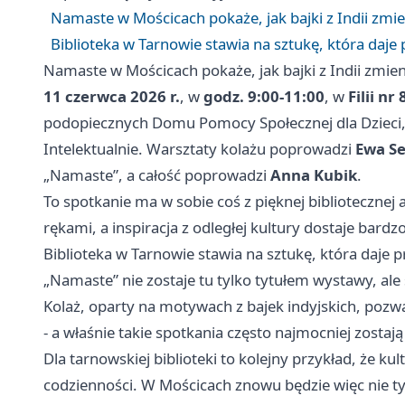
Namaste w Mościcach pokaże, jak bajki z Indii zmien
Biblioteka w Tarnowie stawia na sztukę, która daje 
Namaste w Mościcach pokaże, jak bajki z Indii zmieni
11 czerwca 2026 r.
, w
godz. 9:00-11:00
, w
Filii nr
podopiecznych Domu Pomocy Społecznej dla Dzieci,
Intelektualnie. Warsztaty kolażu poprowadzi
Ewa Se
„Namaste”, a całość poprowadzi
Anna Kubik
.
To spotkanie ma w sobie coś z pięknej bibliotecznej
rękami, a inspiracja z odległej kultury dostaje bard
Biblioteka w Tarnowie stawia na sztukę, która daje p
„Namaste” nie zostaje tu tylko tytułem wystawy, ale
Kolaż, oparty na motywach z bajek indyjskich, pozw
- a właśnie takie spotkania często najmocniej zostaj
Dla tarnowskiej biblioteki to kolejny przykład, że kul
codzienności. W Mościcach znowu będzie więc nie ty