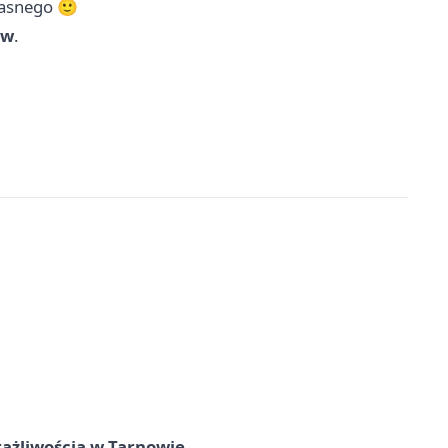
łasnego 🙂
ów
.
rażliwością w Tarnowie