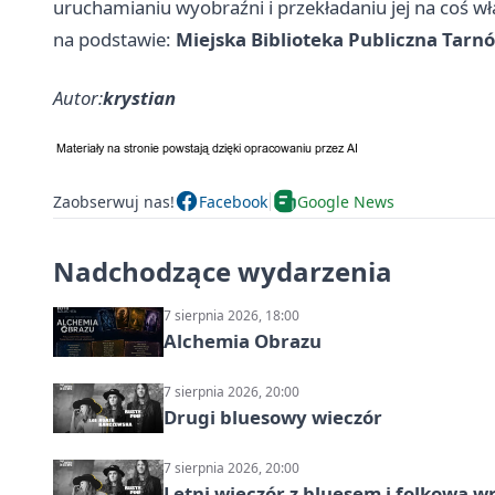
uruchamianiu wyobraźni i przekładaniu jej na coś w
na podstawie:
Miejska Biblioteka Publiczna Tarn
Autor:
krystian
Zaobserwuj nas!
Facebook
Google News
Nadchodzące wydarzenia
7 sierpnia 2026, 18:00
Alchemia Obrazu
7 sierpnia 2026, 20:00
Drugi bluesowy wieczór
7 sierpnia 2026, 20:00
Letni wieczór z bluesem i folkową w