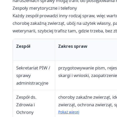
naruszeniach sprawy mogą trafić do postępowani
Zespoły merytoryczne i telefony
Każdy zespół prowadzi inny rodzaj spraw, więc wart
chorobę zakaźną zwierząt, ubój na użytek własny, p
weterynarii, szybciej trafisz tam, gdzie trzeba, be
Zespół
Zakres spraw
Sekretariat PIW /
przygotowywanie pism, rejest
sprawy
skargi i wnioski, zaopatrzenie
administracyjne
Zespół ds.
choroby zakaźne zwierząt, ide
Zdrowia i
zwierząt, ochrona zwierząt, 
Ochrony
wyznaczenia
Pokaż więcej