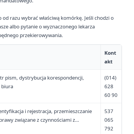
a mandatowego.
o od razu wybrać właściwą komórkę. Jeśli chodzi o
asze albo pytanie o wyznaczonego lekarza
z zbędnego przekierowywania.
Kont
akt
r pism, dystrybucja korespondencji,
(014)
 biura
628
60 90
ntyfikacja i rejestracja, przemieszczanie
537
sprawy związane z czynnościami z
065
792