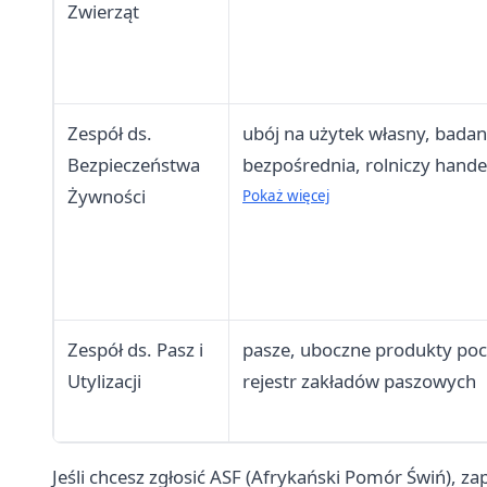
Zwierząt
Zespół ds.
ubój na użytek własny, badan
Bezpieczeństwa
bezpośrednia, rolniczy handel
Żywności
lokalna i ograniczona
Pokaż więcej
Zespół ds. Pasz i
pasze, uboczne produkty poc
Utylizacji
rejestr zakładów paszowych
Jeśli chcesz zgłosić ASF (Afrykański Pomór Świń), zap