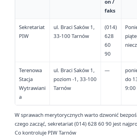
on /
faks
Sekretariat
ul. Braci Saków 1,
(014)
Ponie
PIW
33-100 Tarnów
628
piąte
60
niec
90
Terenowa
ul. Braci Saków 1,
—
poni
Stacja
poziom -1, 33-100
do 1
Wytrawiani
Tarnów
9:00
a
W sprawach merytorycznych warto dzwonić bezpośred
czego zacząć, sekretariat (014) 628 60 90 jest naj
Co kontroluje PIW Tarnów