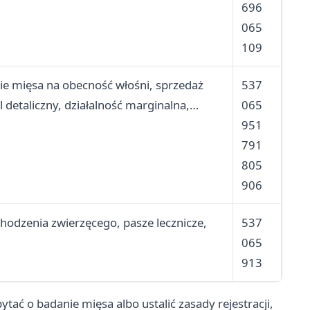
696
065
109
ie mięsa na obecność włośni, sprzedaż
537
 detaliczny, działalność marginalna,
065
951
791
805
906
hodzenia zwierzęcego, pasze lecznicze,
537
065
913
ytać o badanie mięsa albo ustalić zasady rejestracji,