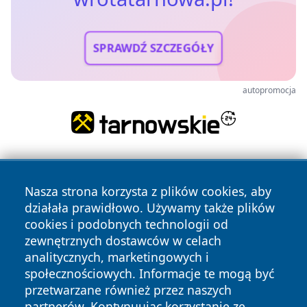
SPRAWDŹ SZCZEGÓŁY
autopromocja
Nasza strona korzysta z plików cookies, aby
działała prawidłowo. Używamy także plików
cookies i podobnych technologii od
zewnętrznych dostawców w celach
Copyright © 2026 wrotatarnowa.pl Wszystkie prawa
analitycznych, marketingowych i
zastrzeżone.
społecznościowych. Informacje te mogą być
przetwarzane również przez naszych
partnerów. Kontynuując korzystanie ze
Polityka
Polityka