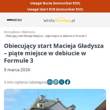
Uwaga! Burze (komunikat RSO)
Uwaga! Alert RCB (komunikat RSO)
MENU
Strona główna
Wiadomości
Obiecujący start Macieja Gładysza – piąte miejsce w debiucie w Formule 3
Obiecujący start Macieja Gładysza
– piąte miejsce w debiucie w
Formule 3
9 marca 2026
3 min czytania
Udostępnij