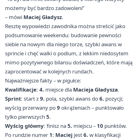
możemy być bardzo zadowoleni”
– mówi
Maciej Gładysz
.
Resztę wypowiedzi zawodnika można streścić jako
podsumowanie weekendu: budowanie pewności
siebie na nowym dla niego torze, szybki awans w
sprincie i chęć walki o podium, z lekkim niedosytem
mimo pozytywnego bilansu doświadczeń, które mają
zaprocentować w kolejnych rundach.
Najważniejsze fakty – w pigułce:
Kwalifikacje
:
4.
miejsce dla
Macieja Gładysza
.
Sprint
: start z
9.
pola, szybki awans do
6.
pozycji;
wyścig przerwany po
9
okrążeniach – punktowało
tylko pierwszych
5
.
Wyścig główny
: finisz na
5.
miejscu –
10
punktów.
Po rundzie numer
1
:
Maciej
jest
6.
w klasyfikacji