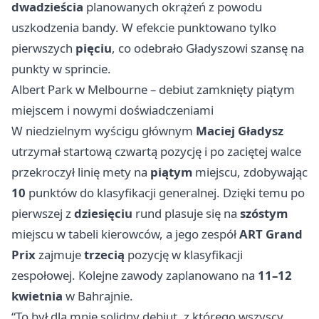
dwadzieścia
planowanych okrążeń z powodu
uszkodzenia bandy. W efekcie punktowano tylko
pierwszych
pięciu
, co odebrało Gładyszowi szansę na
punkty w sprincie.
Albert Park w Melbourne – debiut zamknięty piątym
miejscem i nowymi doświadczeniami
W niedzielnym wyścigu głównym
Maciej Gładysz
utrzymał startową czwartą pozycję i po zaciętej walce
przekroczył linię mety na
piątym
miejscu, zdobywając
10
punktów do klasyfikacji generalnej. Dzięki temu po
pierwszej z
dziesięciu
rund plasuje się na
szóstym
miejscu w tabeli kierowców, a jego zespół
ART Grand
Prix
zajmuje
trzecią
pozycję w klasyfikacji
zespołowej. Kolejne zawody zaplanowano na
11–12
kwietnia
w Bahrajnie.
“To był dla mnie solidny debiut, z którego wszyscy