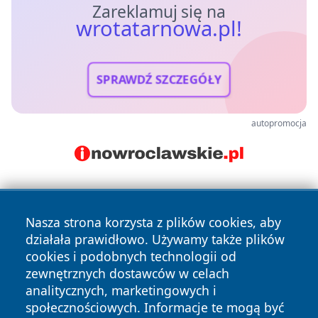
Zareklamuj się na
wrotatarnowa.pl!
SPRAWDŹ SZCZEGÓŁY
autopromocja
Nasza strona korzysta z plików cookies, aby
działała prawidłowo. Używamy także plików
cookies i podobnych technologii od
zewnętrznych dostawców w celach
Copyright © 2026 wrotatarnowa.pl Wszystkie prawa
analitycznych, marketingowych i
zastrzeżone.
społecznościowych. Informacje te mogą być