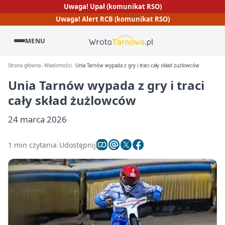
Uwaga! Upał (komunikat RSO)
Uwaga! Alert RCB (komunikat RSO)
MENU
Strona główna
Wiadomości
Unia Tarnów wypada z gry i traci cały skład żużlowców
Unia Tarnów wypada z gry i traci
cały skład żużlowców
24 marca 2026
1 min czytania
Udostępnij