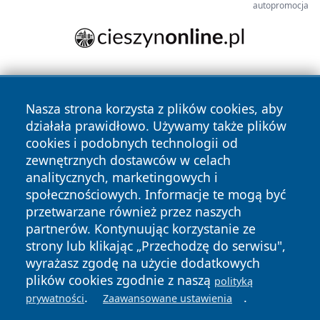
autopromocja
Nasza strona korzysta z plików cookies, aby
działała prawidłowo. Używamy także plików
cookies i podobnych technologii od
zewnętrznych dostawców w celach
Copyright © 2026 wrotatarnowa.pl Wszystkie prawa
analitycznych, marketingowych i
zastrzeżone.
społecznościowych. Informacje te mogą być
przetwarzane również przez naszych
partnerów. Kontynuując korzystanie ze
Polityka
Polityka
News
Autorzy
strony lub klikając „Przechodzę do serwisu",
Prywatności
Cookies
wyrażasz zgodę na użycie dodatkowych
plików cookies zgodnie z naszą
polityką
.
.
prywatności
Zaawansowane ustawienia