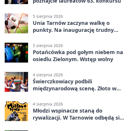
poznajcie laureatów 63. konkursu
5 sierpnia 2026
Unia Tarnów zaczyna walkę o
punkty. Na inaugurację trudny
wyjazd do Muszyny
5 sierpnia 2026
Potańcówka pod gołym niebem na
osiedlu Zielonym. Wstęp wolny
4 sierpnia 2026
Świerczkowiacy podbili
międzynarodową scenę. Złoto w
Warnie
4 sierpnia 2026
Młodzi wspinacze staną do
rywalizacji. W Tarnowie odbędą się
mistrzostwa