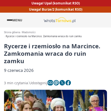
Uwaga! Upał (komunikat RSO)
Uwaga! Burze/2 (komunikat RSO)
MENU
Strona główna
Wiadomości
Rycerze i rzemiosło na Marcince. Zamkomania wraca do ruin zamku
Rycerze i rzemiosło na Marcince.
Zamkomania wraca do ruin
zamku
9 czerwca 2026
3 min czytania
Udostępnij