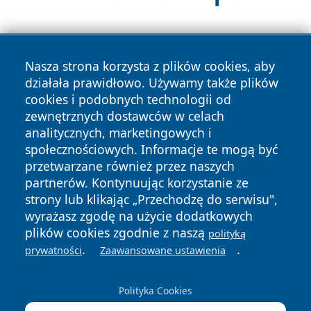
Nasza strona korzysta z plików cookies, aby
działała prawidłowo. Używamy także plików
cookies i podobnych technologii od
zewnętrznych dostawców w celach
Copyright © 2026 wrotatarnowa.pl Wszystkie prawa
analitycznych, marketingowych i
zastrzeżone.
społecznościowych. Informacje te mogą być
przetwarzane również przez naszych
partnerów. Kontynuując korzystanie ze
Polityka
Polityka
News
Autorzy
strony lub klikając „Przechodzę do serwisu",
Prywatności
Cookies
wyrażasz zgodę na użycie dodatkowych
plików cookies zgodnie z naszą
polityką
.
.
prywatności
Zaawansowane ustawienia
Polityka Cookies