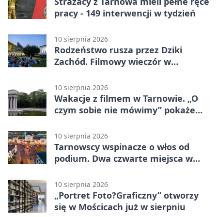
Strażacy z Tarnowa mieli pełne ręce
pracy - 149 interwencji w tydzień
10 sierpnia 2026
Rodzeństwo rusza przez Dziki
Zachód. Filmowy wieczór w
Mościcach
10 sierpnia 2026
Wakacje z filmem w Tarnowie. „O
czym sobie nie mówimy” pokaże
rodzinny kryzys
10 sierpnia 2026
Tarnowscy wspinacze o włos od
podium. Dwa czwarte miejsca w
Żylinie
10 sierpnia 2026
„Portret Foto?Graficzny” otworzy
się w Mościcach już w sierpniu