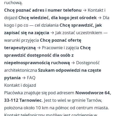
ruchową.
Chcę poznać adres i numer telefonu
→
Kontakt i
dojazd
Chcę wiedzieć, dla kogo jest ośrodek
→
Dla
kogo i po co — cel działania
Chcę sprawdzić, jak
zapisać się na zajęcia
→
Jak zostać uczestnikiem —
warunki przyjęcia
Chcę poznać ofertę
terapeutyczną
→
Pracownie i zajęcia
Chcę
sprawdzić dostępność dla osób z
niepełnosprawnością ruchową
→
Dostępność
architektoniczna
Szukam odpowiedzi na częste
pytania
→
FAQ
Kontakt i dojazd
Placówka znajduje się pod adresem
Nowodworze 64,
33-112 Tarnowiec
. Jest to wieś w gminie Tarnów,
położona około 10 km na północ od centrum miasta.
Kontakt telefoniczny możliwy jest codziennie w