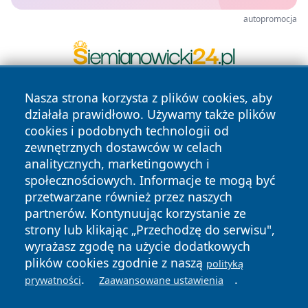
autopromocja
Nasza strona korzysta z plików cookies, aby
działała prawidłowo. Używamy także plików
cookies i podobnych technologii od
zewnętrznych dostawców w celach
analitycznych, marketingowych i
społecznościowych. Informacje te mogą być
Copyright © 2026 wrotatarnowa.pl Wszystkie prawa
zastrzeżone.
przetwarzane również przez naszych
partnerów. Kontynuując korzystanie ze
strony lub klikając „Przechodzę do serwisu",
Polityka
Polityka
wyrażasz zgodę na użycie dodatkowych
News
Autorzy
Prywatności
Cookies
plików cookies zgodnie z naszą
polityką
.
.
prywatności
Zaawansowane ustawienia