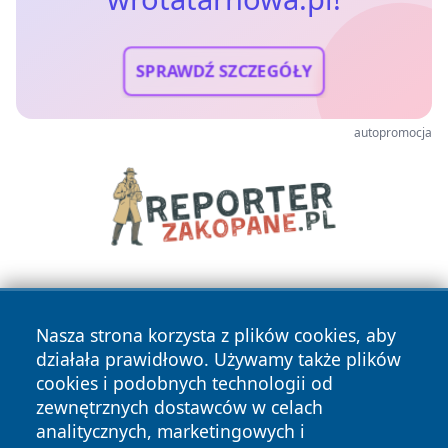
SPRAWDŹ SZCZEGÓŁY
autopromocja
Nasza strona korzysta z plików cookies, aby
działała prawidłowo. Używamy także plików
cookies i podobnych technologii od
zewnętrznych dostawców w celach
Copyright © 2026 wrotatarnowa.pl Wszystkie prawa
analitycznych, marketingowych i
zastrzeżone.