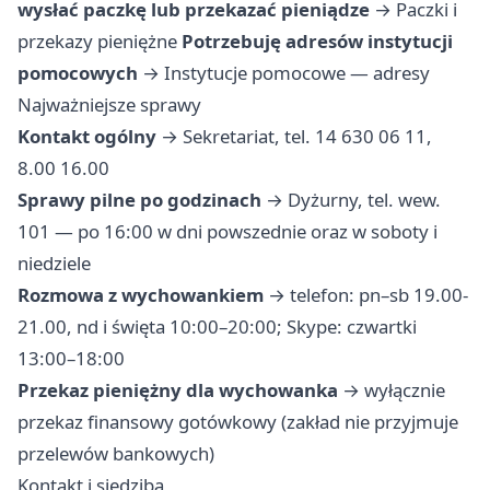
wysłać paczkę lub przekazać pieniądze
→
Paczki i
przekazy pieniężne
Potrzebuję adresów instytucji
pomocowych
→
Instytucje pomocowe — adresy
Najważniejsze sprawy
Kontakt ogólny
→ Sekretariat, tel. 14 630 06 11,
8.00 16.00
Sprawy pilne po godzinach
→ Dyżurny, tel. wew.
101 — po 16:00 w dni powszednie oraz w soboty i
niedziele
Rozmowa z wychowankiem
→ telefon: pn–sb 19.00-
21.00, nd i święta 10:00–20:00; Skype: czwartki
13:00–18:00
Przekaz pieniężny dla wychowanka
→ wyłącznie
przekaz finansowy gotówkowy (zakład nie przyjmuje
przelewów bankowych)
Kontakt i siedziba