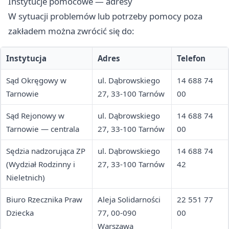
Instytucje pomocowe — adresy
W sytuacji problemów lub potrzeby pomocy poza
zakładem można zwrócić się do:
Instytucja
Adres
Telefon
Sąd Okręgowy w
ul. Dąbrowskiego
14 688 74
Tarnowie
27, 33-100 Tarnów
00
Sąd Rejonowy w
ul. Dąbrowskiego
14 688 74
Tarnowie — centrala
27, 33-100 Tarnów
00
Sędzia nadzorująca ZP
ul. Dąbrowskiego
14 688 74
(Wydział Rodzinny i
27, 33-100 Tarnów
42
Nieletnich)
Biuro Rzecznika Praw
Aleja Solidarności
22 551 77
Dziecka
77, 00-090
00
Warszawa