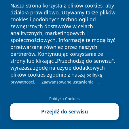
Nasza strona korzysta z plików cookies, aby
Zareklamuj się na
działała prawidłowo. Używamy także plików
wrotatarnowa.pl!
cookies i podobnych technologii od
zewnętrznych dostawców w celach
analitycznych, marketingowych i
SPRAWDŹ SZCZEGÓŁY
społecznościowych. Informacje te mogą być
przetwarzane również przez naszych
partnerów. Kontynuując korzystanie ze
autopromocja
strony lub klikając „Przechodzę do serwisu",
wyrażasz zgodę na użycie dodatkowych
plików cookies zgodnie z naszą
polityką
.
.
prywatności
Zaawansowane ustawienia
Polityka Cookies
Przejdź do serwisu
Copyright © 2026 wrotatarnowa.pl Wszystkie prawa