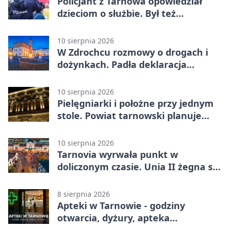
Policjant z Tarnowa opowiedział
dzieciom o służbie. Był też
Radiowóz Staszek
10 sierpnia 2026
W Zdrochcu rozmowy o drogach i
dożynkach. Padła deklaracja
kolejnego spotkania
10 sierpnia 2026
Pielęgniarki i położne przy jednym
stole. Powiat tarnowski planuje
wspólne działania
10 sierpnia 2026
Tarnovia wyrwała punkt w
doliczonym czasie. Unia II żegna się
z pucharem
8 sierpnia 2026
Apteki w Tarnowie - godziny
otwarcia, dyżury, apteka