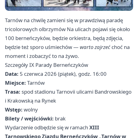
Tarnów na chwilę zamieni się w prawdziwą paradę
tricolorowych olbrzymów Na ulicach pojawi się około
100 berneńczyków, będzie orkiestra, będą zdjęcia,
będzie też sporo uśmiechów —
warto zajrzeć
choć na
moment i zobaczyć to na żywo.
Szczegóły IX Parady Berneńczyków
Data:
5 czerwca 2026 (piątek), godz. 16:00
Miejsce:
Tarnów
Trasa:
spod stadionu Tarnovii ulicami Bandrowskiego
i Krakowską na Rynek
Wstęp:
wolny
Bilety / wejściówki:
brak
Wydarzenie odbędzie się w ramach
XIII
Tarnowskiego Zjazdu Berneńczyków „Tarnów w