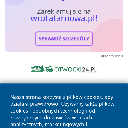
Zareklamuj się na
wrotatarnowa.pl!
SPRAWDŹ SZCZEGÓŁY
autopromocja
Nasza strona korzysta z plików cookies, aby
działała prawidłowo. Używamy także plików
cookies i podobnych technologii od
zewnętrznych dostawców w celach
Copyright © 2026 wrotatarnowa.pl Wszystkie prawa
analitycznych, marketingowych i
zastrzeżone.