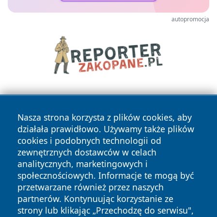
autopromocja
Nasza strona korzysta z plików cookies, aby
działała prawidłowo. Używamy także plików
cookies i podobnych technologii od
zewnętrznych dostawców w celach
Copyright © 2026 wrotatarnowa.pl Wszystkie prawa
analitycznych, marketingowych i
zastrzeżone.
społecznościowych. Informacje te mogą być
przetwarzane również przez naszych
partnerów. Kontynuując korzystanie ze
Polityka
Polityka
News
Autorzy
strony lub klikając „Przechodzę do serwisu",
Prywatności
Cookies