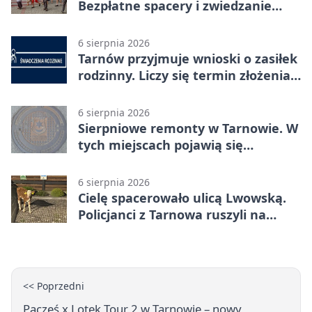
Bezpłatne spacery i zwiedzanie
katedry
6 sierpnia 2026
Tarnów przyjmuje wnioski o zasiłek
rodzinny. Liczy się termin złożenia
dokumentów
6 sierpnia 2026
Sierpniowe remonty w Tarnowie. W
tych miejscach pojawią się
utrudnienia
6 sierpnia 2026
Cielę spacerowało ulicą Lwowską.
Policjanci z Tarnowa ruszyli na
pomoc
<< Poprzedni
Pacześ x Lotek Tour 2 w Tarnowie – nowy