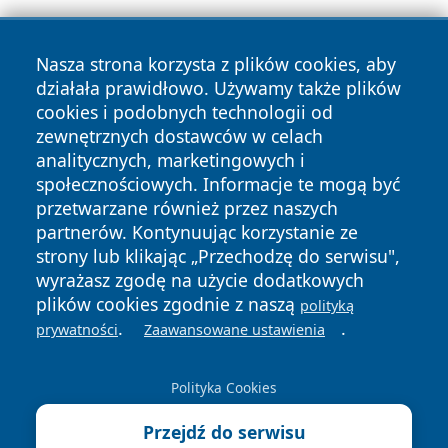
Nasza strona korzysta z plików cookies, aby
działała prawidłowo. Używamy także plików
cookies i podobnych technologii od
zewnętrznych dostawców w celach
Copyright © 2026 wrotatarnowa.pl Wszystkie prawa
analitycznych, marketingowych i
zastrzeżone.
społecznościowych. Informacje te mogą być
przetwarzane również przez naszych
partnerów. Kontynuując korzystanie ze
Polityka
Polityka
News
Autorzy
strony lub klikając „Przechodzę do serwisu",
Prywatności
Cookies
wyrażasz zgodę na użycie dodatkowych
plików cookies zgodnie z naszą
polityką
.
.
prywatności
Zaawansowane ustawienia
Polityka Cookies
Przejdź do serwisu