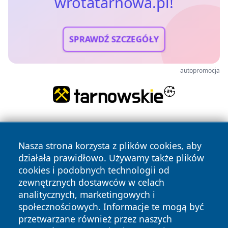
wrotatarnowa.pl!
SPRAWDŹ SZCZEGÓŁY
autopromocja
Nasza strona korzysta z plików cookies, aby
działała prawidłowo. Używamy także plików
cookies i podobnych technologii od
zewnętrznych dostawców w celach
Copyright © 2026 wrotatarnowa.pl Wszystkie prawa
analitycznych, marketingowych i
zastrzeżone.
społecznościowych. Informacje te mogą być
przetwarzane również przez naszych