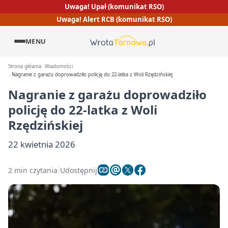
Uwaga! Upał (komunikat RSO)
Uwaga! Alert RCB (komunikat RSO)
MENU
Strona główna
Wiadomości
Nagranie z garażu doprowadziło policję do 22-latka z Woli Rzędzińskiej
Nagranie z garażu doprowadziło
policję do 22-latka z Woli
Rzędzińskiej
22 kwietnia 2026
2 min czytania
Udostępnij