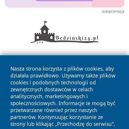
autopromocja
Nasza strona korzysta z plików cookies, aby
działała prawidłowo. Używamy także plików
cookies i podobnych technologii od
zewnętrznych dostawców w celach
Copyright © 2026 wrotatarnowa.pl Wszystkie prawa
analitycznych, marketingowych i
zastrzeżone.
społecznościowych. Informacje te mogą być
przetwarzane również przez naszych
partnerów. Kontynuując korzystanie ze
Polityka
Polityka
News
Autorzy
strony lub klikając „Przechodzę do serwisu",
Prywatności
Cookies