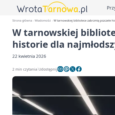
Prz
Strona główna
Wiadomości
W tarnowskiej bibliotece zabrzmią pszczele hi
W tarnowskiej bibliot
historie dla najmłods
22 kwietnia 2026
2 min czytania
Udostępnij