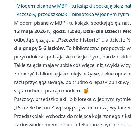
Miodem pisane w MBP - tu książki spotkają się z na
Pszczoły, przedszkolaki i biblioteka w jednym rytmi
Miodem pisane w MBP - tu książki spotkają się z nat
13 maja 2026 r., godz. 12:30, Dział dla Dzieci i M
odbędą się zajęcia
„Pszczele historie”
dla dzieci z 
dla grupy 5-6 latków
. To biblioteczna propozycja 
przyrodnicza spotkają się tu w jednym, bardzo lekk
Takie zajęcia mają w sobie coś więcej niż zwykłą wiz
zobaczyć bibliotekę jako miejsce żywe, pełne opowieś
razu przyciąga uwagę, bo trudno o lepszy punkt wyj
się z ruchem, pracą i miodem. 🍯
Pszczoły, przedszkolaki i biblioteka w jednym rytmie
„Pszczele historie” wpisują się w ten rodzaj wydarz
Przedszkolaki wchodzą do miejsca kojarzonego z ks
- z doświadczeniem, że biblioteka może być przestr