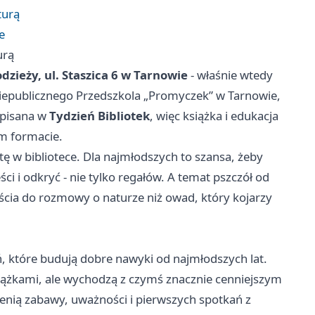
turą
e
urą
łodzieży, ul. Staszica 6 w Tarnowie
- właśnie wtedy
Niepublicznego Przedszkola „Promyczek” w Tarnowie,
wpisana w
Tydzień Bibliotek
, więc książka i edukacja
im formacie.
ytę w bibliotece. Dla najmłodszych to szansa, żeby
ci i odkryć - nie tylko regałów. A temat pszczół od
ścia do rozmowy o naturze niż owad, który kojarzy
eń, które budują dobre nawyki od najmłodszych lat.
iążkami, ale wychodzą z czymś znacznie cenniejszym
zenią zabawy, uważności i pierwszych spotkań z