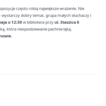
opozycje często robią największe wrażenie. Nie
- wystarczy dobry temat, grupa małych słuchaczy i
aja o 12:30
w bibliotece przy
ul. Staszica 6
żką, która niespodziewanie pachnie łąką.
rnowie
.