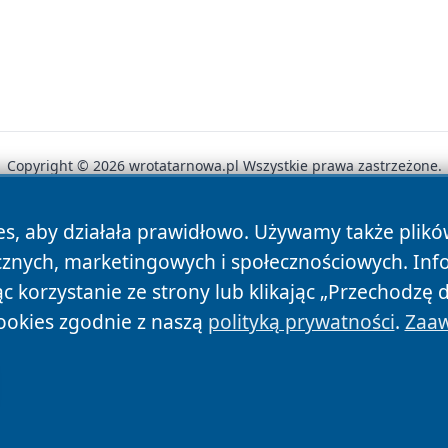
Copyright © 2026 wrotatarnowa.pl Wszystkie prawa zastrzeżone.
es, aby działała prawidłowo. Używamy także plik
News
Autorzy
Polityka Prywatności
Polityka Cookie
cznych, marketingowych i społecznościowych. Inf
 korzystanie ze strony lub klikając „Przechodzę 
ookies zgodnie z naszą
polityką prywatności
.
Zaaw