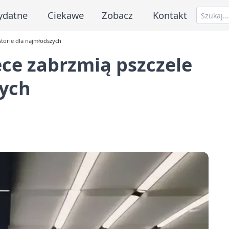
ydatne
Ciekawe
Zobacz
Kontakt
storie dla najmłodszych
ece zabrzmią pszczele
zych