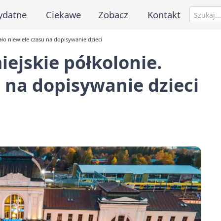
ydatne
Ciekawe
Zobacz
Kontakt
ło niewiele czasu na dopisywanie dzieci
ejskie półkolonie.
u na dopisywanie dzieci