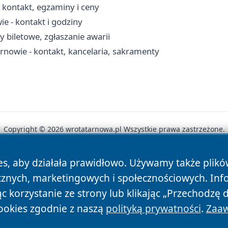
kontakt, egzaminy i ceny
 - kontakt i godziny
y biletowe, zgłaszanie awarii
arnowie - kontakt, kancelaria, sakramenty
Copyright © 2026 wrotatarnowa.pl Wszystkie prawa zastrzeżone.
es, aby działała prawidłowo. Używamy także plik
News
Autorzy
Polityka Prywatności
Polityka Cookie
cznych, marketingowych i społecznościowych. Inf
 korzystanie ze strony lub klikając „Przechodzę 
ookies zgodnie z naszą
polityką prywatności
.
Zaaw