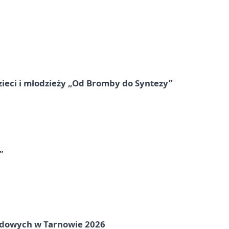
zieci i młodzieży „Od Bromby do Syntezy”
”
rodowych w Tarnowie 2026