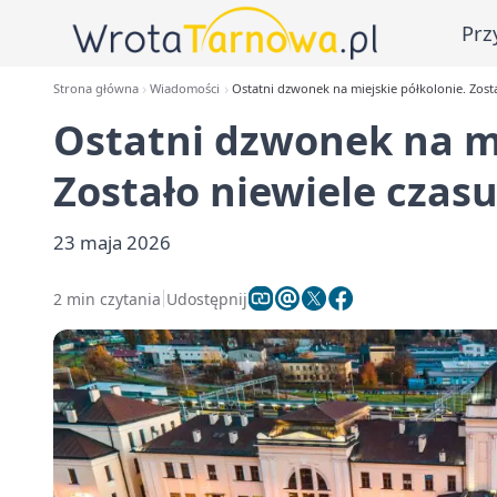
Prz
Strona główna
Wiadomości
Ostatni dzwonek na miejskie półkolonie. Zosta
Ostatni dzwonek na mi
Zostało niewiele czas
23 maja 2026
2 min czytania
Udostępnij