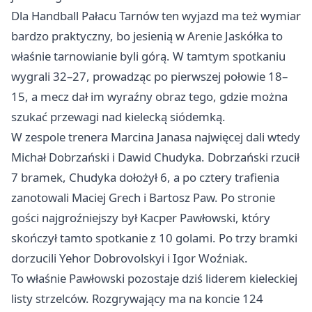
Dla Handball Pałacu Tarnów ten wyjazd ma też wymiar
bardzo praktyczny, bo jesienią w Arenie Jaskółka to
właśnie tarnowianie byli górą. W tamtym spotkaniu
wygrali 32–27, prowadząc po pierwszej połowie 18–
15, a mecz dał im wyraźny obraz tego, gdzie można
szukać przewagi nad kielecką siódemką.
W zespole trenera Marcina Janasa najwięcej dali wtedy
Michał Dobrzański i Dawid Chudyka. Dobrzański rzucił
7 bramek, Chudyka dołożył 6, a po cztery trafienia
zanotowali Maciej Grech i Bartosz Paw. Po stronie
gości najgroźniejszy był Kacper Pawłowski, który
skończył tamto spotkanie z 10 golami. Po trzy bramki
dorzucili Yehor Dobrovolskyi i Igor Woźniak.
To właśnie Pawłowski pozostaje dziś liderem kieleckiej
listy strzelców. Rozgrywający ma na koncie 124