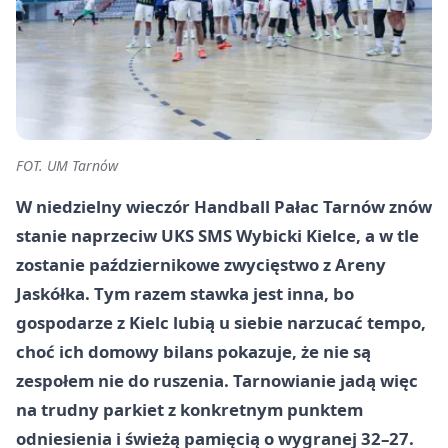
FOT. UM Tarnów
W niedzielny wieczór Handball Pałac Tarnów znów
stanie naprzeciw UKS SMS Wybicki Kielce, a w tle
zostanie październikowe zwycięstwo z Areny
Jaskółka. Tym razem stawka jest inna, bo
gospodarze z Kielc lubią u siebie narzucać tempo,
choć ich domowy bilans pokazuje, że nie są
zespołem nie do ruszenia. Tarnowianie jadą więc
na trudny parkiet z konkretnym punktem
odniesienia i świeżą pamięcią o wygranej 32–27.