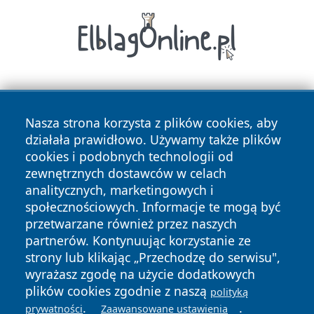
Nasza strona korzysta z plików cookies, aby
działała prawidłowo. Używamy także plików
cookies i podobnych technologii od
zewnętrznych dostawców w celach
Copyright © 2026 wrotatarnowa.pl Wszystkie prawa
analitycznych, marketingowych i
zastrzeżone.
społecznościowych. Informacje te mogą być
przetwarzane również przez naszych
partnerów. Kontynuując korzystanie ze
Polityka
Polityka
News
Autorzy
strony lub klikając „Przechodzę do serwisu",
Prywatności
Cookies
wyrażasz zgodę na użycie dodatkowych
plików cookies zgodnie z naszą
polityką
.
.
prywatności
Zaawansowane ustawienia