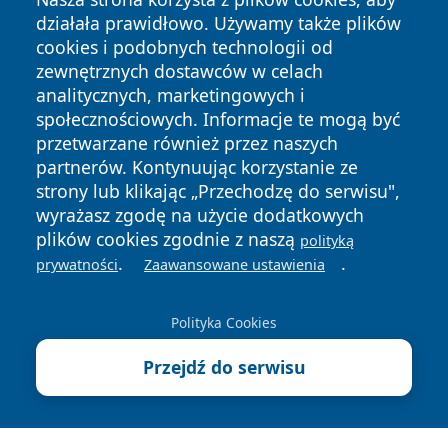
działała prawidłowo. Używamy także plików
cookies i podobnych technologii od
zewnętrznych dostawców w celach
analitycznych, marketingowych i
społecznościowych. Informacje te mogą być
przetwarzane również przez naszych
partnerów. Kontynuując korzystanie ze
Copyright © 2026 wrotatarnowa.pl Wszystkie prawa
zastrzeżone.
strony lub klikając „Przechodzę do serwisu",
wyrażasz zgodę na użycie dodatkowych
plików cookies zgodnie z naszą
polityką
Polityka
Polityka
.
.
prywatności
Zaawansowane ustawienia
News
Autorzy
Prywatności
Cookies
Polityka Cookies
Przejdź do serwisu