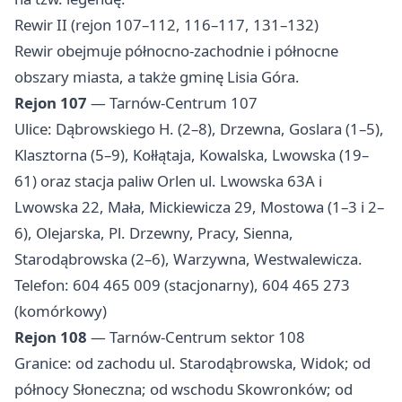
Rewir II (rejon 107–112, 116–117, 131–132)
Rewir obejmuje północno-zachodnie i północne
obszary miasta, a także gminę Lisia Góra.
Rejon 107
— Tarnów-Centrum 107
Ulice: Dąbrowskiego H. (2–8), Drzewna, Goslara (1–5),
Klasztorna (5–9), Kołłątaja, Kowalska, Lwowska (19–
61) oraz stacja paliw Orlen ul. Lwowska 63A i
Lwowska 22, Mała, Mickiewicza 29, Mostowa (1–3 i 2–
6), Olejarska, Pl. Drzewny, Pracy, Sienna,
Starodąbrowska (2–6), Warzywna, Westwalewicza.
Telefon: 604 465 009 (stacjonarny), 604 465 273
(komórkowy)
Rejon 108
— Tarnów-Centrum sektor 108
Granice: od zachodu ul. Starodąbrowska, Widok; od
północy Słoneczna; od wschodu Skowronków; od