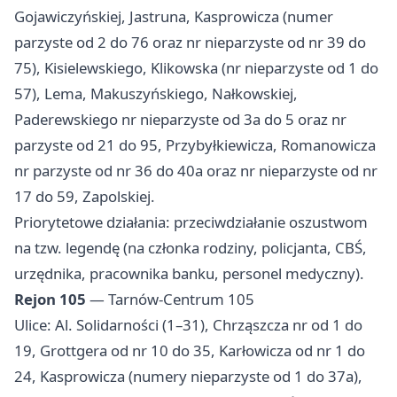
Gojawiczyńskiej, Jastruna, Kasprowicza (numer
parzyste od 2 do 76 oraz nr nieparzyste od nr 39 do
75), Kisielewskiego, Klikowska (nr nieparzyste od 1 do
57), Lema, Makuszyńskiego, Nałkowskiej,
Paderewskiego nr nieparzyste od 3a do 5 oraz nr
parzyste od 21 do 95, Przybyłkiewicza, Romanowicza
nr parzyste od nr 36 do 40a oraz nr nieparzyste od nr
17 do 59, Zapolskiej.
Priorytetowe działania: przeciwdziałanie oszustwom
na tzw. legendę (na członka rodziny, policjanta, CBŚ,
urzędnika, pracownika banku, personel medyczny).
Rejon 105
— Tarnów-Centrum 105
Ulice: Al. Solidarności (1–31), Chrząszcza nr od 1 do
19, Grottgera od nr 10 do 35, Karłowicza od nr 1 do
24, Kasprowicza (numery nieparzyste od 1 do 37a),