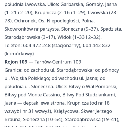
południa Lwowska. Ulice: Garbarska, Gomoły, Jasna
(1–21 i 2–20), Krupnicza (2–16 i 1–29), Lwowska (28–
78), Ochronek, Os. Niepodległości, Polna,
Skowronków nr parzyste, Słoneczna (5–37), Spadzista,
Starodąbrowska (3–17), Widok (1–33 i 2–32).
Telefon: 604 472 248 (stacjonarny), 604 442 832
(komórkowy)
Rejon 109
— Tarnów-Centrum 109
Granice: od zachodu ul. Starodąbrowska; od północy
ul. Wojska Polskiego; od wschodu ul. Jasna; od
południa ul. Słoneczna. Ulice: Bitwy o Wał Pomorski,
Bitwy pod Monte Cassino, Bitwy Pod Studziankami,
Jasna — deptak lewa strona, Krupnicza (od nr 18
wzwyż i nr 31 wzwyż), Księżycowa, Skwer Jerzego
Brauna, Słoneczna (10–54), Starodąbrowska (19–41),