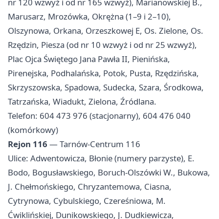
nr 120 wzwyż i od nr 165 wzwyż), Marianowskiej B.,
Marusarz, Mrozówka, Okrężna (1–9 i 2–10),
Olszynowa, Orkana, Orzeszkowej E, Os. Zielone, Os.
Rzędzin, Piesza (od nr 10 wzwyż i od nr 25 wzwyż),
Plac Ojca Świętego Jana Pawła II, Pienińska,
Pirenejska, Podhalańska, Potok, Pusta, Rzędzińska,
Skrzyszowska, Spadowa, Sudecka, Szara, Środkowa,
Tatrzańska, Wiadukt, Zielona, Źródlana.
Telefon: 604 473 976 (stacjonarny), 604 476 040
(komórkowy)
Rejon 116
— Tarnów-Centrum 116
Ulice: Adwentowicza, Błonie (numery parzyste), E.
Bodo, Bogusławskiego, Boruch-Olszówki W., Bukowa,
J. Chełmońskiego, Chryzantemowa, Ciasna,
Cytrynowa, Cybulskiego, Czereśniowa, M.
Ćwiklińskiej, Dunikowskiego, J. Dudkiewicza,