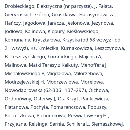
Drobieckiego, Elektryczna (nr parzyste), J. Fałata,
Gierymskich, Górna, Gruszkowa, Harasymowicza,
Hańczy, Jagodowa, Jaracza, Jesionowa, Jeżynowa,
Jodłowa, Kalinowa, Kiepury, Kieślowskiego,
Komunalna, Kryształowa, Krzyska (od 68 wzwyż i od
21 wzwyż), Ks. Kmiecika, Kurnakowicza, Leszczynowa,
B. Leszczyńskiego, Łomnickiego, Majchra A,
Malinowa, Matki Teresy z Kalkuty, Mehoffera J,
Michałowskiego P, Migdałowa, Miłorzębowa,
Modrzejewskiej H, Modrzewiowa, Morelowa,
Nowodąbrowska (62-306 i 137–297), Olchowa,
Ordonówny, Osterwy J, Os. Krzyż, Pankiewicza,
Platanowa, Pochyła, Pomarańczowa, Popuszy,
Porzeczkowa, Poziomkowa, Poświatowskiej H.,
Przyjazna, Reisinga, Sarnia, Schillera L, Siemaszkowej,