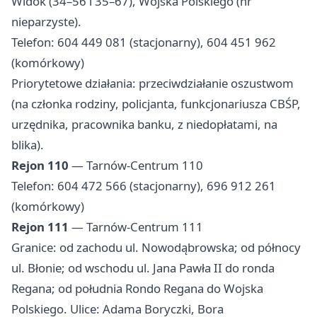
Widok (34–56 i 35–67), Wojska Polskiego (nr
nieparzyste).
Telefon: 604 449 081 (stacjonarny), 604 451 962
(komórkowy)
Priorytetowe działania: przeciwdziałanie oszustwom
(na członka rodziny, policjanta, funkcjonariusza CBŚP,
urzędnika, pracownika banku, z niedopłatami, na
blika).
Rejon 110
— Tarnów-Centrum 110
Telefon: 604 472 566 (stacjonarny), 696 912 261
(komórkowy)
Rejon 111
— Tarnów-Centrum 111
Granice: od zachodu ul. Nowodąbrowska; od północy
ul. Błonie; od wschodu ul. Jana Pawła II do ronda
Regana; od południa Rondo Regana do Wojska
Polskiego. Ulice: Adama Boryczki, Bora