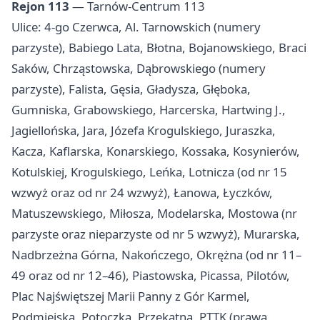
Rejon 113
— Tarnów-Centrum 113
Ulice: 4-go Czerwca, Al. Tarnowskich (numery
parzyste), Babiego Lata, Błotna, Bojanowskiego, Braci
Saków, Chrząstowska, Dąbrowskiego (numery
parzyste), Falista, Gęsia, Gładysza, Głęboka,
Gumniska, Grabowskiego, Harcerska, Hartwing J.,
Jagiellońska, Jara, Józefa Krogulskiego, Juraszka,
Kacza, Kaflarska, Konarskiego, Kossaka, Kosynierów,
Kotulskiej, Krogulskiego, Leńka, Lotnicza (od nr 15
wzwyż oraz od nr 24 wzwyż), Łanowa, Łyczków,
Matuszewskiego, Miłosza, Modelarska, Mostowa (nr
parzyste oraz nieparzyste od nr 5 wzwyż), Murarska,
Nadbrzeżna Górna, Nakończego, Okrężna (od nr 11–
49 oraz od nr 12–46), Piastowska, Picassa, Pilotów,
Plac Najświętszej Marii Panny z Gór Karmel,
Podmiejska, Potoczka, Przekątna, PTTK (prawa