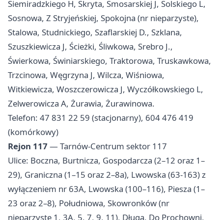
Siemiradzkiego H, Skryta, Smosarskiej J, Solskiego L,
Sosnowa, Z Stryjeńskiej, Spokojna (nr nieparzyste),
Stalowa, Studnickiego, Szaflarskiej D., Szklana,
Szuszkiewicza J, Ścieżki, Śliwkowa, Srebro J.,
Świerkowa, Świniarskiego, Traktorowa, Truskawkowa,
Trzcinowa, Węgrzyna J, Wilcza, Wiśniowa,
Witkiewicza, Woszczerowicza J, Wyczółkowskiego L,
Zelwerowicza A, Żurawia, Żurawinowa.
Telefon: 47 831 22 59 (stacjonarny), 604 476 419
(komórkowy)
Rejon 117
— Tarnów-Centrum sektor 117
Ulice: Boczna, Burtnicza, Gospodarcza (2–12 oraz 1–
29), Graniczna (1–15 oraz 2–8a), Lwowska (63-163) z
wyłączeniem nr 63A, Lwowska (100–116), Piesza (1–
23 oraz 2–8), Południowa, Skowronków (nr
nieparzyste 1, 3A, 5, 7, 9, 11), Długa, Do Prochowni,