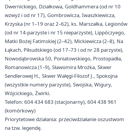
Dwernickiego, Działkowa, Goldhammera (od nr 10
wzwyż i od nr 17), Gombrowicza, Iwaszkiewicza,
Krzyska (nr 1–19 oraz 2–62), ks. Marszałka, Legionów
(od nr 14-parzyste i nr 15 nieparzyste), Lippóczyego,
Matki Bożej Fatimskiej (2–42), Mickiewicza (2–8), Na
Łąkach, Piłsudskiego (od 17–73 i od nr 28 parzyste),
Nowodąbrowska 50, Poniatowskiego, Prostopadła,
Romanowicza (1–9), Sławomira Mrożka, Skwer
Sendlerowej H., Skwer Wałęgi-Filozof J., Spokojna
(wszystkie numery parzyste), Swojska, Wigury,
Wójcickiego, Żwirki.
Telefon: 604 434 683 (stacjonarny), 604 438 961
(komórkowy)
Priorytetowe działania: przeciwdziałanie oszustwom
na tzw. legendę.