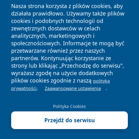
8 sierpnia 2026
Nasza strona korzysta z plików cookies, aby
Apteki Lisia Góra, powiat tarnowski
działała prawidłowo. Używamy także plików
- adresy, telefony, godziny otwarcia
cookies i podobnych technologii od
zewnętrznych dostawców w celach
analitycznych, marketingowych i
8 sierpnia 2026
Apteki Lubcza, gmina Ryglice,
społecznościowych. Informacje te mogą być
powiat tarnowski - adresy, telefony,
przetwarzane również przez naszych
godziny otwarcia
partnerów. Kontynuując korzystanie ze
strony lub klikając „Przechodzę do serwisu",
8 sierpnia 2026
wyrażasz zgodę na użycie dodatkowych
Apteki Niedomice, gmina Żabno,
plików cookies zgodnie z naszą
powiat tarnowski - adresy, telefony,
polityką
.
.
godziny otwarcia
prywatności
Zaawansowane ustawienia
8 sierpnia 2026
Apteki Nowodworze, gmina
Polityka Cookies
Tarnów, powiat tarnowski - adresy,
telefony, godziny otwarcia
Przejdź do serwisu
8 sierpnia 2026
Apteki Ołpiny, gmina Szerzyny,