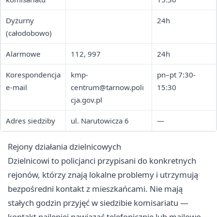
Dyżurny
24h
(całodobowo)
Alarmowe
112, 997
24h
Korespondencja
kmp-
pn–pt 7:30-
e-mail
centrum@tarnow.poli
15:30
cja.gov.pl
Adres siedziby
ul. Narutowicza 6
—
Rejony działania dzielnicowych
Dzielnicowi to policjanci przypisani do konkretnych
rejonów, którzy znają lokalne problemy i utrzymują
bezpośredni kontakt z mieszkańcami. Nie mają
stałych godzin przyjęć w siedzibie komisariatu —
kontakt najlepiej nawiązać telefonicznie lub mailowo,