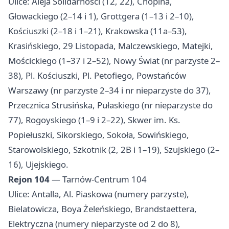
Ulice: Aleja Solidarności (12, 22), Chopina,
Głowackiego (2–14 i 1), Grottgera (1–13 i 2–10),
Kościuszki (2–18 i 1–21), Krakowska (11a–53),
Krasińskiego, 29 Listopada, Malczewskiego, Matejki,
Mościckiego (1–37 i 2–52), Nowy Świat (nr parzyste 2–
38), Pl. Kościuszki, Pl. Petofiego, Powstańców
Warszawy (nr parzyste 2–34 i nr nieparzyste do 37),
Przecznica Strusińska, Pułaskiego (nr nieparzyste do
77), Rogoyskiego (1–9 i 2–22), Skwer im. Ks.
Popiełuszki, Sikorskiego, Sokoła, Sowińskiego,
Starowolskiego, Szkotnik (2, 2B i 1–19), Szujskiego (2–
16), Ujejskiego.
Rejon 104
— Tarnów-Centrum 104
Ulice: Antalla, Al. Piaskowa (numery parzyste),
Bielatowicza, Boya Żeleńskiego, Brandstaettera,
Elektryczna (numery nieparzyste od 2 do 8),