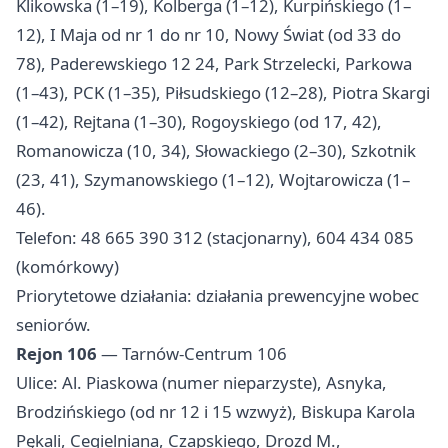
Klikowska (1–19), Kolberga (1–12), Kurpińskiego (1–
12), I Maja od nr 1 do nr 10, Nowy Świat (od 33 do
78), Paderewskiego 12 24, Park Strzelecki, Parkowa
(1–43), PCK (1–35), Piłsudskiego (12–28), Piotra Skargi
(1–42), Rejtana (1–30), Rogoyskiego (od 17, 42),
Romanowicza (10, 34), Słowackiego (2–30), Szkotnik
(23, 41), Szymanowskiego (1–12), Wojtarowicza (1–
46).
Telefon: 48 665 390 312 (stacjonarny), 604 434 085
(komórkowy)
Priorytetowe działania: działania prewencyjne wobec
seniorów.
Rejon 106
— Tarnów-Centrum 106
Ulice: Al. Piaskowa (numer nieparzyste), Asnyka,
Brodzińskiego (od nr 12 i 15 wzwyż), Biskupa Karola
Pękali, Cegielniana, Czapskiego, Drozd M.,