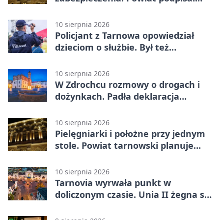
umowy na dotacje
10 sierpnia 2026
Policjant z Tarnowa opowiedział
dzieciom o służbie. Był też
Radiowóz Staszek
10 sierpnia 2026
W Zdrochcu rozmowy o drogach i
dożynkach. Padła deklaracja
kolejnego spotkania
10 sierpnia 2026
Pielęgniarki i położne przy jednym
stole. Powiat tarnowski planuje
wspólne działania
10 sierpnia 2026
Tarnovia wyrwała punkt w
doliczonym czasie. Unia II żegna się
z pucharem