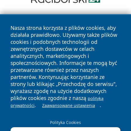
Nasza strona korzysta z plików cookies, aby
działała prawidłowo. Używamy także plików
cookies i podobnych technologii od
zewnętrznych dostawców w celach
Copyright © 2026 wrotatarnowa.pl Wszystkie prawa
analitycznych, marketingowych i
zastrzeżone.
społecznościowych. Informacje te mogą być
przetwarzane również przez naszych
partnerów. Kontynuując korzystanie ze
Polityka
Polityka
News
Autorzy
strony lub klikając „Przechodzę do serwisu",
Prywatności
Cookies
wyrażasz zgodę na użycie dodatkowych
plików cookies zgodnie z naszą
polityką
.
.
prywatności
Zaawansowane ustawienia
Polityka Cookies