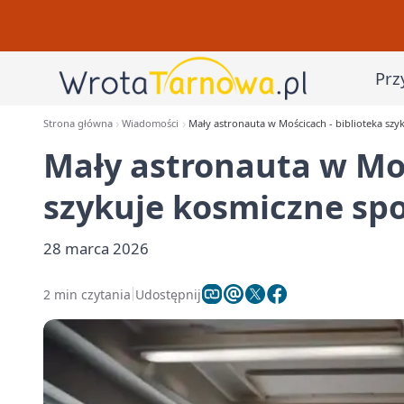
Prz
Strona główna
Wiadomości
Mały astronauta w Mościcach - biblioteka szyk
Mały astronauta w Moś
szykuje kosmiczne spo
28 marca 2026
2 min czytania
Udostępnij