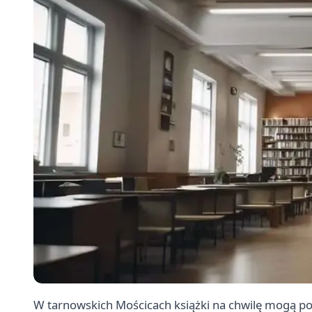
W tarnowskich Mościcach książki na chwilę mogą po