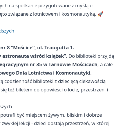
zych na spotkanie przygotowane z myślą o
więto związane z lotnictwem i kosmonautyką. 🚀
dszych
 nr 8 “Mościce”, ul. Traugutta 1.
 astronauta wśród książek”
. Do biblioteki przyjdą
tegracyjnym nr 35 w Tarnowie-Mościcach
, a całe
owego Dnia Lotnictwa i Kosmonautyki
.
ą codzienność biblioteki z dziecięcą ciekawością
e się też biletem do opowieści o locie, przestrzeni i
szych
a potrafi być miejscem żywym, bliskim i dobrze
wykłej lekcji - dzieci dostają przestrzeń, w której