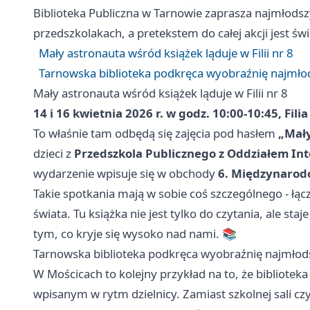
Biblioteka Publiczna w Tarnowie zaprasza najmłods
przedszkolakach, a pretekstem do całej akcji jest ś
Mały astronauta wśród książek ląduje w Filii nr 8
Tarnowska biblioteka podkręca wyobraźnię najmło
Mały astronauta wśród książek ląduje w Filii nr 8
14 i 16 kwietnia 2026 r. w godz. 10:00-10:45, Filia
To właśnie tam odbędą się zajęcia pod hasłem
„Mały
dzieci z
Przedszkola Publicznego z Oddziałem In
wydarzenie wpisuje się w obchody
6. Międzynarod
Takie spotkania mają w sobie coś szczególnego - łącz
świata. Tu książka nie jest tylko do czytania, ale staj
tym, co kryje się wysoko nad nami. 📚
Tarnowska biblioteka podkręca wyobraźnię najmłod
W Mościcach to kolejny przykład na to, że bibliotek
wpisanym w rytm dzielnicy. Zamiast szkolnej sali czy z