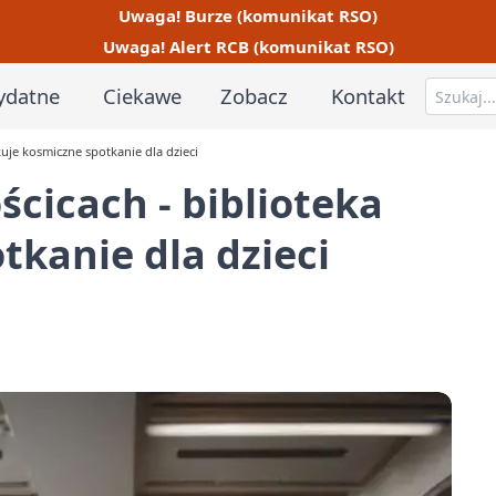
Uwaga! Burze (komunikat RSO)
Uwaga! Alert RCB (komunikat RSO)
ydatne
Ciekawe
Zobacz
Kontakt
uje kosmiczne spotkanie dla dzieci
cicach - biblioteka
tkanie dla dzieci