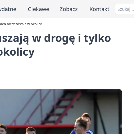
ydatne
Ciekawe
Zobacz
Kontakt
eden mecz zostaje w okolicy
szają w drogę i tylko
okolicy