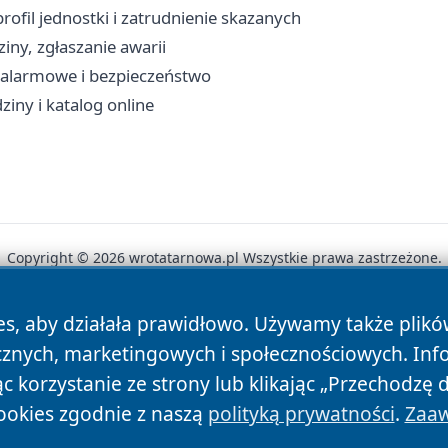
ofil jednostki i zatrudnienie skazanych
iny, zgłaszanie awarii
y alarmowe i bezpieczeństwo
ziny i katalog online
Copyright © 2026 wrotatarnowa.pl Wszystkie prawa zastrzeżone.
es, aby działała prawidłowo. Używamy także plik
News
Autorzy
Polityka Prywatności
Polityka Cookie
cznych, marketingowych i społecznościowych. Inf
 korzystanie ze strony lub klikając „Przechodzę 
ookies zgodnie z naszą
polityką prywatności
.
Zaaw