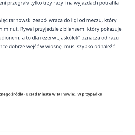
eni przegrała tylko trzy razy i na wyjazdach potrafiła
więc tarnowski zespół wraca do ligi od meczu, który
h minut. Rywal przyjedzie z bilansem, który pokazuje,
dionem, a to dla rezerw „Jaskółek” oznacza od razu
II chce dobrze wejść w wiosnę, musi szybko odnaleźć
znego źródła (Urząd Miasta w Tarnowie). W przypadku