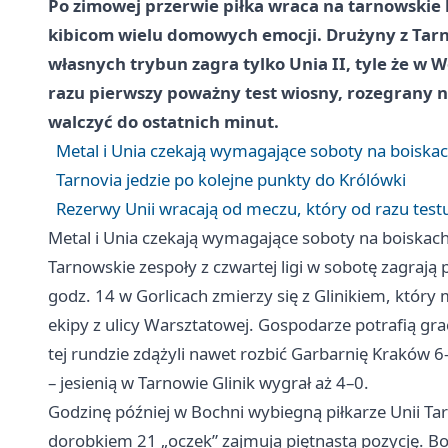
Po zimowej przerwie piłka wraca na tarnowskie b
kibicom wielu domowych emocji. Drużyny z Tarnow
własnych trybun zagra tylko Unia II, tyle że w Wo
razu pierwszy poważny test wiosny, rozegrany n
walczyć do ostatnich minut.
Metal i Unia czekają wymagające soboty na boiskac
Tarnovia jedzie po kolejne punkty do Królówki
Rezerwy Unii wracają od meczu, który od razu test
Metal i Unia czekają wymagające soboty na boiskach
Tarnowskie zespoły z czwartej ligi w sobotę zagraj
godz. 14 w Gorlicach zmierzy się z Glinikiem, który
ekipy z ulicy Warsztatowej. Gospodarze potrafią grać
tej rundzie zdążyli nawet rozbić Garbarnię
Kraków
6–
– jesienią w Tarnowie Glinik wygrał aż 4–0.
Godzinę później w Bochni wybiegną piłkarze Unii Tar
dorobkiem 21 „oczek” zajmują piętnastą pozycję. Boch