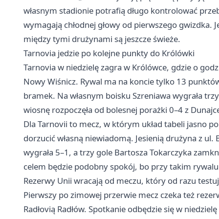
własnym stadionie potrafią długo kontrolować przebie
wymagają chłodnej głowy od pierwszego gwizdka. Jes
między tymi drużynami są jeszcze świeże.
Tarnovia jedzie po kolejne punkty do Królówki
Tarnovia w niedzielę zagra w Królówce, gdzie o godz
Nowy Wiśnicz. Rywal ma na koncie tylko 13 punktów 
bramek. Na własnym boisku Szreniawa wygrała trzy 
wiosnę rozpoczęła od bolesnej porażki 0–4 z Dunaj
Dla Tarnovii to mecz, w którym układ tabeli jasno p
dorzucić własną niewiadomą. Jesienią drużyna z ul. 
wygrała 5–1, a trzy gole Bartosza Tokarczyka zamkn
celem będzie podobny spokój, bo przy takim rywalu
Rezerwy Unii wracają od meczu, który od razu testu
Pierwszy po zimowej przerwie mecz czeka też rezerw
Radłovią Radłów. Spotkanie odbędzie się w niedzielę 