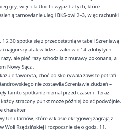
g gry, więc dla Unii to wyjazd z tych, które
ienią tarnowianie ulegli BKS-owi 2–3, więc rachunki
. 15.30 spotka się z przedostatnią w tabeli Szreniawą
i najgorszy atak w lidze – zaledwie 14 zdobytych
razy, ale pięć razy schodziła z murawy pokonana, a
cem
Nowy Sącz
.
okazuje faworyta, choć boisko rywala zawsze potrafi
Bandrowskiego nie zostawiła Szreniawie złudzeń –
ęły tamto spotkanie niemal przed czasem. Teraz
 każdy stracony punkt może później boleć podwójnie.
je charakter
y Unii Tarnów, które w klasie okręgowej zagrają z
w Woli Rzędzińskiej i rozpocznie się o godz. 11.