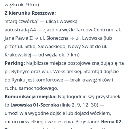
węzła ok. 9 km)
Z kierunku Rzeszowa:
“starą czwórką” — ulicą Lwowską
autostradą A4 — zjazd na węźle Tarnów-Centrum: al.
Jana Pawła II → ul. Słoneczna → ul. Lwowska (lub
przez ul. Sitko, Słowackiego, Nowy Świat do ul.
Krakowskiej — od węzła ok. 7 km)
Parking:
Najbliższe miejsca postojowe znajdują się na
pl. Rybnym oraz w ul. Wekslarskiej. Stamtąd dojście
do Rynku jest komfortowe — brak krawężników i
ruchu samochodowego.
Komunikacja miejska:
Najdogodniejszy przystanek
to
Lwowska 01-Szeroka
(linie 2, 9, 12, 30) —
umożliwia wygodne dojście lub dojazd wózkiem,
mimo niewielkiego wzniesienia. Przystanek
Bema 02-