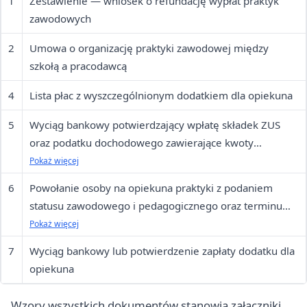
1
Zestawienie — wniosek o refundację wypłat praktyk
zawodowych
2
Umowa o organizację praktyki zawodowej między
szkołą a pracodawcą
4
Lista płac z wyszczególnionym dodatkiem dla opiekuna
5
Wyciąg bankowy potwierdzający wpłatę składek ZUS
oraz podatku dochodowego zawierające kwoty
wynikające z listy płac za zapłacony dodatek dla
Pokaż więcej
opiekuna
6
Powołanie osoby na opiekuna praktyki z podaniem
statusu zawodowego i pedagogicznego oraz terminu
odbywania praktyki
Pokaż więcej
7
Wyciąg bankowy lub potwierdzenie zapłaty dodatku dla
opiekuna
Wzory wszystkich dokumentów stanowią załączniki