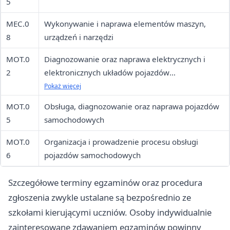
5
MEC.0
Wykonywanie i naprawa elementów maszyn,
8
urządzeń i narzędzi
MOT.0
Diagnozowanie oraz naprawa elektrycznych i
2
elektronicznych układów pojazdów
samochodowych
Pokaż więcej
MOT.0
Obsługa, diagnozowanie oraz naprawa pojazdów
5
samochodowych
MOT.0
Organizacja i prowadzenie procesu obsługi
6
pojazdów samochodowych
Szczegółowe terminy egzaminów oraz procedura
zgłoszenia zwykle ustalane są bezpośrednio ze
szkołami kierującymi uczniów. Osoby indywidualnie
zainteresowane zdawaniem egzaminów powinny