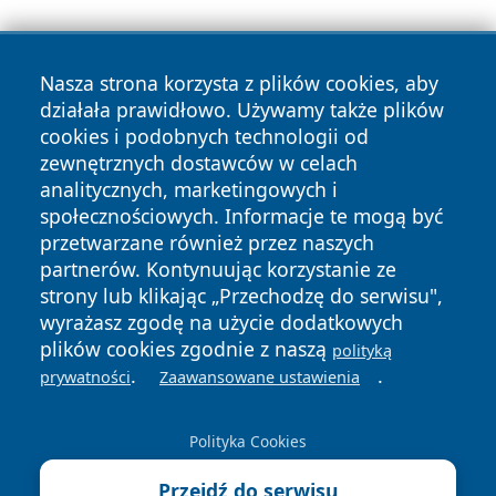
Nasza strona korzysta z plików cookies, aby
działała prawidłowo. Używamy także plików
cookies i podobnych technologii od
zewnętrznych dostawców w celach
Copyright © 2026 wrotatarnowa.pl Wszystkie prawa
analitycznych, marketingowych i
zastrzeżone.
społecznościowych. Informacje te mogą być
przetwarzane również przez naszych
partnerów. Kontynuując korzystanie ze
Polityka
Polityka
News
Autorzy
strony lub klikając „Przechodzę do serwisu",
Prywatności
Cookies
wyrażasz zgodę na użycie dodatkowych
plików cookies zgodnie z naszą
polityką
.
.
prywatności
Zaawansowane ustawienia
Polityka Cookies
Przejdź do serwisu