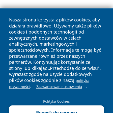
Nasza strona korzysta z plików cookies, aby
działała prawidłowo. Używamy także plików
cookies i podobnych technologii od
zewnętrznych dostawców w celach
Copyright © 2026 wrotatarnowa.pl Wszystkie prawa
analitycznych, marketingowych i
zastrzeżone.
społecznościowych. Informacje te mogą być
przetwarzane również przez naszych
partnerów. Kontynuując korzystanie ze
Polityka
Polityka
News
Autorzy
strony lub klikając „Przechodzę do serwisu",
Prywatności
Cookies
wyrażasz zgodę na użycie dodatkowych
plików cookies zgodnie z naszą
polityką
.
.
prywatności
Zaawansowane ustawienia
Polityka Cookies
Przejdź do serwisu