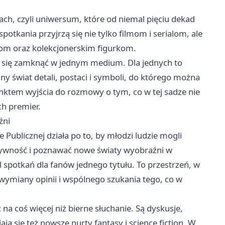
h, czyli uniwersum, które od niemal pięciu dekad
potkania przyjrzą się nie tylko filmom i serialom, ale
m oraz kolekcjonerskim figurkom.
da się zamknąć w jednym medium. Dla jednych to
y świat detali, postaci i symboli, do którego można
nktem wyjścia do rozmowy o tym, co w tej sadze nie
ch premier.
źni
 Publicznej działa po to, by młodzi ludzie mogli
atywność i poznawać nowe światy wyobraźni w
kl spotkań dla fanów jednego tytułu. To przestrzeń, w
 wymiany opinii i wspólnego szukania tego, co w
c na coś więcej niż bierne słuchanie. Są dyskusje,
ą się też nowsze nurty fantasy i science fiction. W