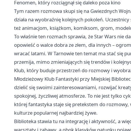
Fenomen, który rozciągnął się daleko poza kino
Tym razem rozmowa skupi się na Gwiezdnych Wojnac
działa na wyobraźnię kolejnych pokoleń. Uczestnicy s
też animacjom, książkom, komiksom, grom, modelo
To właśnie ten rozmach sprawia, że Star Wars nie 
opowieść o walce dobra ze złem, dla innych – ogromn
wracać latami. W Tarnowie ten temat ma stać się pu
przemija, mimo zmieniających się trendów i kolejny
Klub, który buduje przestrzeń do rozmowy i wyobra
Młodzieżowy Klub Fantastyki przy Miejskiej Bibliotece
dzielić się swoimi zainteresowaniami, rozwijać kre
spokojnej, życzliwej atmosferze. To nie jest tylko cy
której fantastyka staje się pretekstem do rozmowy,
kulturze popularnej najbardziej żywe.
Biblioteka stawia tu na integrację i aktywność, a wię
warsztaty i zabawy, a obok klasyków gatunku pojawiaj