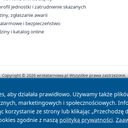
ofil jednostki i zatrudnienie skazanych
iny, zgłaszanie awarii
y alarmowe i bezpieczeństwo
ziny i katalog online
Copyright © 2026 wrotatarnowa.pl Wszystkie prawa zastrzeżone.
es, aby działała prawidłowo. Używamy także plik
News
Autorzy
Polityka Prywatności
Polityka Cookie
cznych, marketingowych i społecznościowych. Inf
 korzystanie ze strony lub klikając „Przechodzę 
ookies zgodnie z naszą
polityką prywatności
.
Zaaw