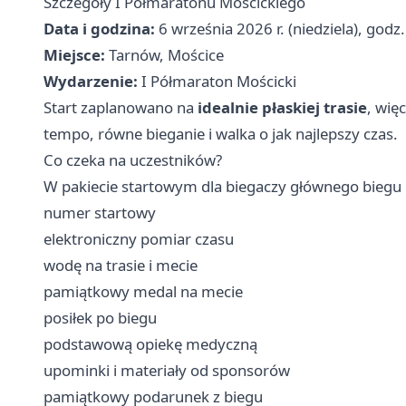
Szczegóły I Półmaratonu Mościckiego
Data i godzina:
6 września 2026 r. (niedziela), godz
Miejsce:
Tarnów, Mościce
Wydarzenie:
I Półmaraton Mościcki
Start zaplanowano na
idealnie płaskiej trasie
, wię
tempo, równe bieganie i walka o jak najlepszy czas.
Co czeka na uczestników?
W pakiecie startowym dla biegaczy głównego biegu 
numer startowy
elektroniczny pomiar czasu
wodę na trasie i mecie
pamiątkowy medal na mecie
posiłek po biegu
podstawową opiekę medyczną
upominki i materiały od sponsorów
pamiątkowy podarunek z biegu