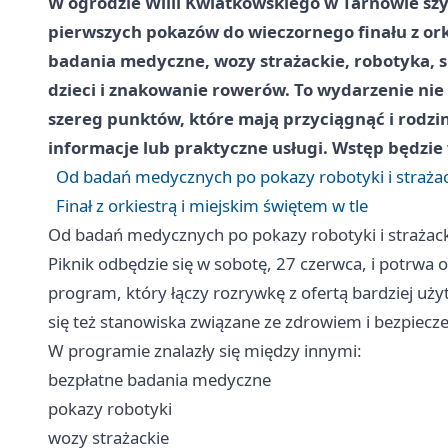
W ogrodzie Willi Kwiatkowskiego w Tarnowie szyk
pierwszych pokazów do wieczornego finału z ork
badania medyczne, wozy strażackie, robotyka, sp
dzieci i znakowanie rowerów. To wydarzenie nie 
szereg punktów, które mają przyciągnąć i rodziny
informacje lub praktyczne usługi. Wstęp będzie
Od badań medycznych po pokazy robotyki i straża
Finał z orkiestrą i miejskim świętem w tle
Od badań medycznych po pokazy robotyki i strażac
Piknik odbędzie się w sobotę, 27 czerwca, i potrwa 
program, który łączy rozrywkę z ofertą bardziej u
się też stanowiska związane ze zdrowiem i bezpiec
W programie znalazły się między innymi:
bezpłatne badania medyczne
pokazy robotyki
wozy strażackie