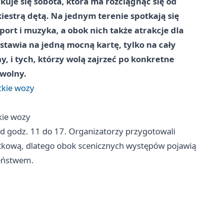
uje się sobota, która ma rozciągnąć się od
iestrą dętą. Na jednym terenie spotkają się
ort i muzyka, a obok nich także atrakcje dla
stawia na jedną mocną kartę, tylko na cały
, i tych, którzy wolą zajrzeć po konkretne
 wolny.
ckie wozy
kie wozy
od godz. 11 do 17. Organizatorzy przygotowali
żytkową, dlatego obok scenicznych występów pojawią
zeństwem.