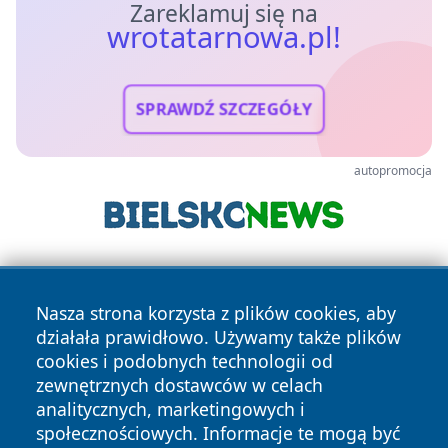
Zareklamuj się na
wrotatarnowa.pl!
SPRAWDŹ SZCZEGÓŁY
autopromocja
Nasza strona korzysta z plików cookies, aby
działała prawidłowo. Używamy także plików
cookies i podobnych technologii od
zewnętrznych dostawców w celach
Copyright © 2026 wrotatarnowa.pl Wszystkie prawa
analitycznych, marketingowych i
zastrzeżone.
społecznościowych. Informacje te mogą być