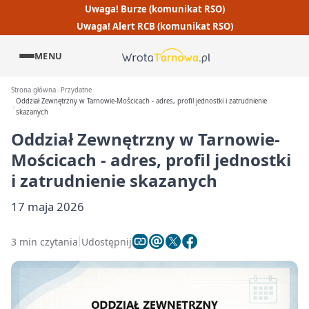
Uwaga! Burze (komunikat RSO)
Uwaga! Alert RCB (komunikat RSO)
MENU
Strona główna
Przydatne
Oddział Zewnętrzny w Tarnowie-Mościcach - adres, profil jednostki i zatrudnienie
skazanych
Oddział Zewnętrzny w Tarnowie-
Mościcach - adres, profil jednostki
i zatrudnienie skazanych
17 maja 2026
3 min czytania
Udostępnij