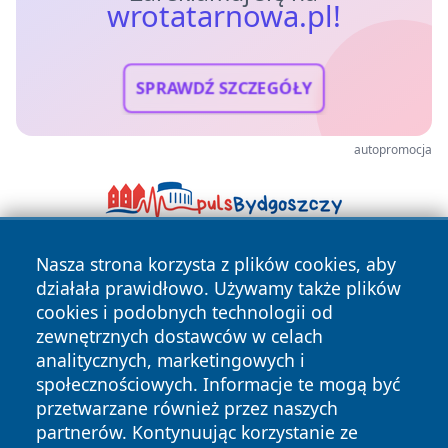
wrotatarnowa.pl!
SPRAWDŹ SZCZEGÓŁY
autopromocja
Nasza strona korzysta z plików cookies, aby
działała prawidłowo. Używamy także plików
cookies i podobnych technologii od
zewnętrznych dostawców w celach
analitycznych, marketingowych i
społecznościowych. Informacje te mogą być
Copyright © 2026 wrotatarnowa.pl Wszystkie prawa
zastrzeżone.
przetwarzane również przez naszych
partnerów. Kontynuując korzystanie ze