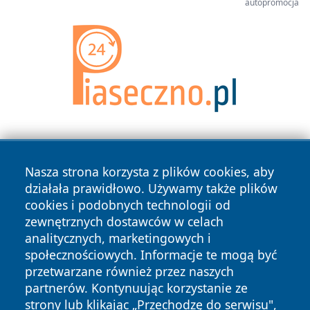
autopromocja
Nasza strona korzysta z plików cookies, aby
działała prawidłowo. Używamy także plików
cookies i podobnych technologii od
zewnętrznych dostawców w celach
Copyright © 2026 wrotatarnowa.pl Wszystkie prawa
analitycznych, marketingowych i
zastrzeżone.
społecznościowych. Informacje te mogą być
przetwarzane również przez naszych
partnerów. Kontynuując korzystanie ze
Polityka
Polityka
News
Autorzy
strony lub klikając „Przechodzę do serwisu",
Prywatności
Cookies