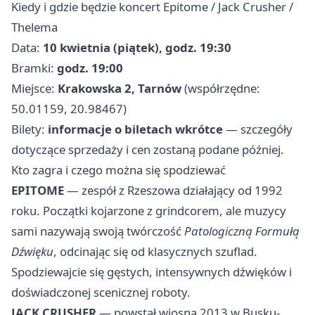
Kiedy i gdzie będzie koncert Epitome / Jack Crusher /
Thelema
Data:
10 kwietnia (piątek), godz. 19:30
Bramki:
godz. 19:00
Miejsce:
Krakowska 2, Tarnów
(współrzędne:
50.01159, 20.98467)
Bilety:
informacje o biletach wkrótce
— szczegóły
dotyczące sprzedaży i cen zostaną podane później.
Kto zagra i czego można się spodziewać
EPITOME
— zespół z Rzeszowa działający od 1992
roku. Początki kojarzone z grindcorem, ale muzycy
sami nazywają swoją twórczość
Patologiczną Formułą
Dźwięku
, odcinając się od klasycznych szuflad.
Spodziewajcie się gęstych, intensywnych dźwięków i
doświadczonej scenicznej roboty.
JACK CRUSHER
— powstał wiosną 2013 w Busku-