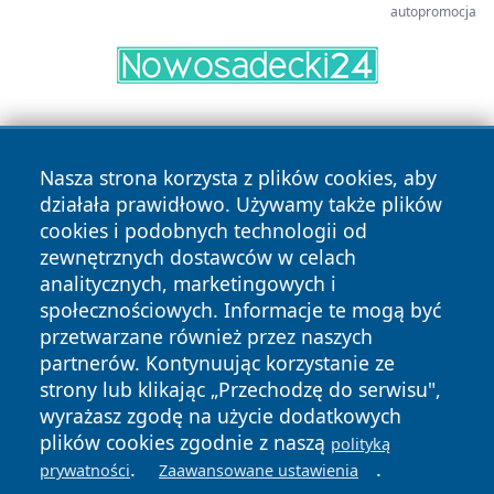
autopromocja
Nasza strona korzysta z plików cookies, aby
działała prawidłowo. Używamy także plików
cookies i podobnych technologii od
zewnętrznych dostawców w celach
Copyright © 2026 wrotatarnowa.pl Wszystkie prawa
analitycznych, marketingowych i
zastrzeżone.
społecznościowych. Informacje te mogą być
przetwarzane również przez naszych
partnerów. Kontynuując korzystanie ze
Polityka
Polityka
News
Autorzy
strony lub klikając „Przechodzę do serwisu",
Prywatności
Cookies
wyrażasz zgodę na użycie dodatkowych
plików cookies zgodnie z naszą
polityką
.
.
prywatności
Zaawansowane ustawienia