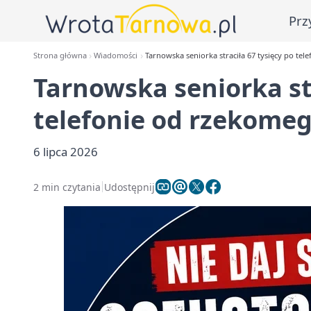
Prz
Strona główna
Wiadomości
Tarnowska seniorka straciła 67 tysięcy po te
Tarnowska seniorka str
telefonie od rzekome
6 lipca 2026
2 min czytania
Udostępnij