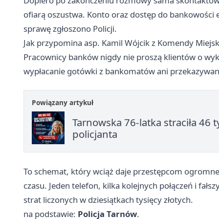
Dopiero po zakończeniu rozmowy sama skontaktowała 
ofiarą oszustwa. Konto oraz dostęp do bankowości e
sprawę zgłoszono Policji.
Jak przypomina asp. Kamil Wójcik z Komendy Miejskie
Pracownicy banków nigdy nie proszą klientów o w
wypłacanie gotówki z bankomatów ani przekazywani
Powiązany artykuł
Tarnowska 76-latka straciła 46 
policjanta
To schemat, który wciąż daje przestępcom ogromne po
czasu. Jeden telefon, kilka kolejnych połączeń i fa
strat liczonych w dziesiątkach tysięcy złotych.
na podstawie:
Policja Tarnów
.