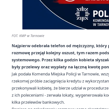
FOT. KMP w Tarnowie
Najpierw odebrała telefon od mężczyzny, który 
rozmowę przejął kolejny oszust, tym razem pods
systemowego. Przez kilka godzin kobieta słyszała
były przelewy oraz wypłaty na łączną kwotę pona
Jak podała Komenda Miejska Policji w Tarnowie, wszy
rzekomej próbie zaciągnięcia kredytu z wykorzystan
przekonywali kobietę, że bierze udział w procedurze
z ich poleceniami - zerwała lokaty, wygenerowała k
kilka przelewów bankowych.