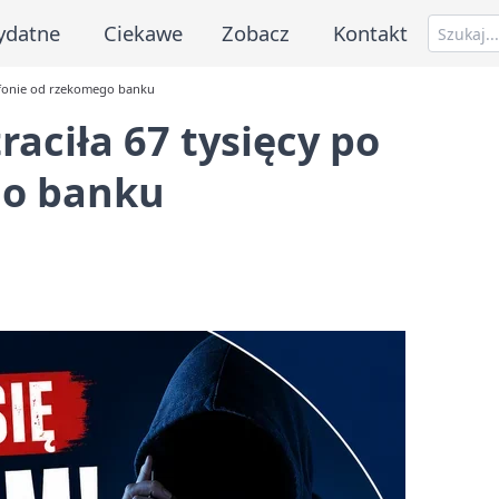
ydatne
Ciekawe
Zobacz
Kontakt
lefonie od rzekomego banku
aciła 67 tysięcy po
go banku