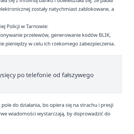
się z infolinią banku i dowiedziała się, że padła
lektronicznej zostały natychmiast zablokowane, a
j Policji w Tarnowie:
ykonywanie przelewów, generowanie kodów BLIK,
e pieniędzy w celu ich rzekomego zabezpieczenia.
tysięcy po telefonie od fałszywego
le do działania, bo opiera się na strachu i presji
łszywe wiadomości wystarczają, by doprowadzić do