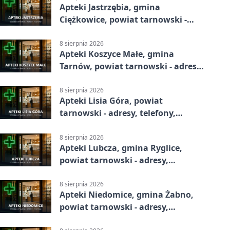
Apteki Jastrzębia, gmina
Ciężkowice, powiat tarnowski -
adresy, telefony, godziny otwarcia
8 sierpnia 2026
Apteki Koszyce Małe, gmina
Tarnów, powiat tarnowski - adresy,
telefony, godziny otwarcia
8 sierpnia 2026
Apteki Lisia Góra, powiat
tarnowski - adresy, telefony,
godziny otwarcia
8 sierpnia 2026
Apteki Lubcza, gmina Ryglice,
powiat tarnowski - adresy,
telefony, godziny otwarcia
8 sierpnia 2026
Apteki Niedomice, gmina Żabno,
powiat tarnowski - adresy,
telefony, godziny otwarcia