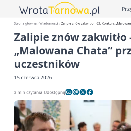
Prz
Strona główna
Wiadomości
Zalipie znów zakwitło - 63. Konkurs „Malowan
Zalipie znów zakwitło 
„Malowana Chata” prz
uczestników
15 czerwca 2026
3 min czytania
Udostępnij