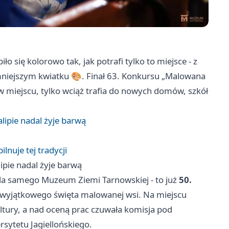
ło się kolorowo tak, jak potrafi tylko to miejsce - z
mniejszym kwiatku 🎨. Finał 63. Konkursu „Malowana
 w miejscu, tylko wciąż trafia do nowych domów, szkół
lipie nadal żyje barwą
lnuje tej tradycji
ipie nadal żyje barwą
dla samego Muzeum Ziemi Tarnowskiej - to już
50.
go wyjątkowego święta malowanej wsi. Na miejscu
kultury, a nad oceną prac czuwała komisja pod
sytetu Jagiellońskiego.