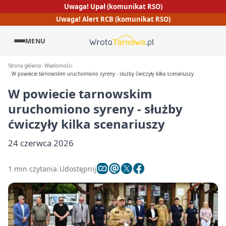
Uwaga! Upał (komunikat RSO)
Uwaga! Alert RCB (komunikat RSO)
MENU
Strona główna
Wiadomości
W powiecie tarnowskim uruchomiono syreny - służby ćwiczyły kilka scenariuszy
W powiecie tarnowskim
uruchomiono syreny - służby
ćwiczyły kilka scenariuszy
24 czerwca 2026
1 min czytania
Udostępnij