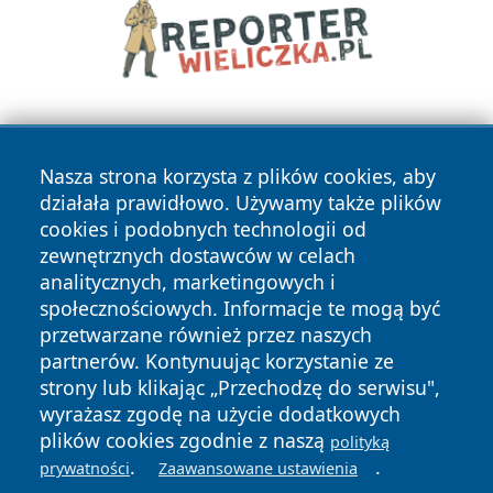
Nasza strona korzysta z plików cookies, aby
działała prawidłowo. Używamy także plików
cookies i podobnych technologii od
zewnętrznych dostawców w celach
Copyright © 2026 wrotatarnowa.pl Wszystkie prawa
analitycznych, marketingowych i
zastrzeżone.
społecznościowych. Informacje te mogą być
przetwarzane również przez naszych
partnerów. Kontynuując korzystanie ze
Polityka
Polityka
News
Autorzy
strony lub klikając „Przechodzę do serwisu",
Prywatności
Cookies
wyrażasz zgodę na użycie dodatkowych
plików cookies zgodnie z naszą
polityką
.
.
prywatności
Zaawansowane ustawienia