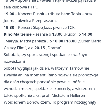
19.00
– Spotkanie z Pawłem Pąkiem–Szerpą Nadziei,
sala klubowa PTTK.
19.00
– Koncert Pushit – tribute band Toola – oraz
Jooma, piwnica Przepraszam.
19.30
– Koncert Slapp Jazz, piwnice TCK.
Kino Marzenie
– seanse o
13.00
„Pucio”, o
14.00
„Maryja. Matka papieża”, o
16.00
i
18.00
„Super Mario
Galaxy Film”, a o
20.15
„Drama”.
Sobota łączy sport, scenę i spotkanie z ważnymi
nazwiskami
Sobota wygląda jak dzień, w którym Tarnów nie
zwalnia ani na moment. Rano pojawia się propozycja
dla osób chcących poczuć się pewniej, później
wchodzą mecze, spektakle i koncerty, a wieczorem
także spotkanie z ks. prof. Michałem Hellerem i
Wojciechem Bonowiczem. To program rozciągnięty