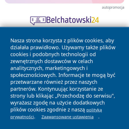
autopromocja
Nasza strona korzysta z plików cookies, aby
działała prawidłowo. Używamy także plików
cookies i podobnych technologii od
zewnętrznych dostawców w celach
analitycznych, marketingowych i
Copyright © 2026 wrotatarnowa.pl Wszystkie prawa
społecznościowych. Informacje te mogą być
zastrzeżone.
przetwarzane również przez naszych
partnerów. Kontynuując korzystanie ze
strony lub klikając „Przechodzę do serwisu",
Polityka
Polityka
News
Autorzy
wyrażasz zgodę na użycie dodatkowych
Prywatności
Cookies
plików cookies zgodnie z naszą
polityką
.
.
prywatności
Zaawansowane ustawienia