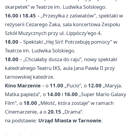
skarpetek” w Teatrze im. Ludwika Solskiego.
16.00 i 18.45
– „Przesyłka z zaświatów”, spektakl w
reżyserii Cezarego Żaka, sala koncertowa Zespołu
Szkół Muzycznych przy ul. Lippóczy’ego 4.
18.00
– Spektakl „Hej Siri! Potrzebuję pomocy” w
Teatrze im. Ludwika Solskiego.
18.00
– „Chciałaby dusza do raju”, nowy spektakl
katedralnego Teatru IKS, aula Jana Pawła II przy
tarnowskiej katedrze.
Kino Marzenie
– o
11.00
„Pucio”, o
12.00
„Maryja.
Matka papieża”, o
14.00
i
16.00
„Super Mario Galaxy
Film”, o
18.00
„Miłość, która zostaje” w ramach
Cinemarzenie, a o
20.15
„Drama”.
na podstawie:
Urząd Miasta w Tarnowie
.