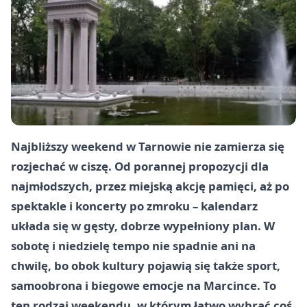
Najbliższy weekend w Tarnowie nie zamierza się
rozjechać w ciszę. Od porannej propozycji dla
najmłodszych, przez miejską akcję pamięci, aż po
spektakle i koncerty po zmroku – kalendarz
układa się w gęsty, dobrze wypełniony plan. W
sobotę i niedzielę tempo nie spadnie ani na
chwilę, bo obok kultury pojawią się także sport,
samoobrona i biegowe emocje na Marcince. To
ten rodzaj weekendu, w którym łatwo wybrać coś