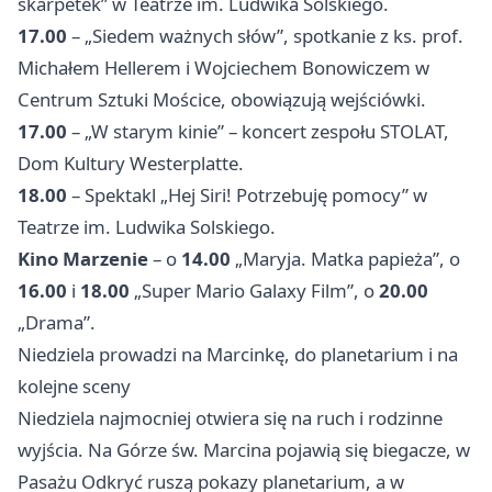
skarpetek” w Teatrze im. Ludwika Solskiego.
17.00
– „Siedem ważnych słów”, spotkanie z ks. prof.
Michałem Hellerem i Wojciechem Bonowiczem w
Centrum Sztuki Mościce, obowiązują wejściówki.
17.00
– „W starym kinie” – koncert zespołu STOLAT,
Dom Kultury Westerplatte.
18.00
– Spektakl „Hej Siri! Potrzebuję pomocy” w
Teatrze im. Ludwika Solskiego.
Kino Marzenie
– o
14.00
„Maryja. Matka papieża”, o
16.00
i
18.00
„Super Mario Galaxy Film”, o
20.00
„Drama”.
Niedziela prowadzi na Marcinkę, do planetarium i na
kolejne sceny
Niedziela najmocniej otwiera się na ruch i rodzinne
wyjścia. Na Górze św. Marcina pojawią się biegacze, w
Pasażu Odkryć ruszą pokazy planetarium, a w