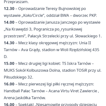
Przepraszam.
12.30
– Oprowadzanie Teresy Bujnowskiej po
wystawie „Koło/Circle”, oddział BWA – dworzec PKP.
14.00
– Oprowadzanie Janusza Janczego po wystawie
„Na Krawędzi 3, Pogranicza po_rysunkowej
przestrzeni”, Pałacyk Strzelecki przy ul. Słowackiego 1.
14.30
– Mecz klasy okręgowej mężczyzn: Unia II
Tarnów – Ava Grądy, stadion w Woli Rzędzińskiej 435
D.
15.00
– Mecz drugiej ligi kobiet: TS Iskra Tarnów –
MUKS Sokół Kolbuszowa Dolna, stadion TOSiR przy ul.
Piłsudskiego 32.
16.00
– Mecz pierwszej ligi piłki ręcznej mężczyzn:
Handball Pałac Tarnów – Acana Virtu Viret
Zawiercie
,
Arena Jaskółka Tarnów.
16.00
– Spektakl „Niesamowite przygody dziesięciu